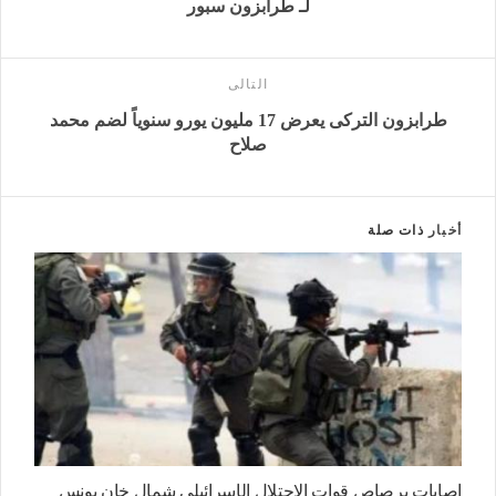
لـ طرابزون سبور
التالى
طرابزون التركى يعرض 17 مليون يورو سنوياً لضم محمد
صلاح
أخبار
ذات صلة
إصابات برصاص قوات الاحتلال الإسرائيلي شمال خان يونس