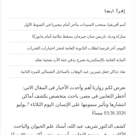
إقرأ ايضا
أمم أفريقيا، منتخب السيدات يتأخر أمام نيجيريا في الشوط الأول
مباراة ودية، باريس سان جيرمان يسقط بثلاثية أمام مايوركا
اليوم، آخر فرصة لطلاب الثانوية العامة لحجز اختبارات القدرات
النيابة العامة بالإسكندرية تصرح بدفن جثة الأب ضحية نجله
نفاد تذاكر حفل شيرين عبد الوهاب بالساحل الشمالي للمرة الثانية
نعرض لكم زوارنا أهم وأحدث الأخبار فى المقال الاتي:
أخطر الثعابين في مصر، باحث متخصص يكشف أماكن
انتشارها وتأثير سمومها على الإنسان, اليوم الثلاثاء 7 يوليو
2026 03:36 مساءً
كشف الدكتور شريف عبد الله، أستاذ علم الحيوان والباحث
الأكاديمي في
سموم الثعابين
، أن مصر تضم أكثر من 40 نوعًا