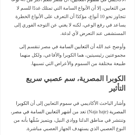
من الثعابين، إلا أن الأنواع السامة التي تمتلك غددًا للسم لا
تتجاوز نحو 10 أنواع، مؤكدًا أن التعرف على الأنواع الخطرة
يساعد في رفع الوعي، لكنه لا يغني عن التوجه الفوري إلى
المستشفى عند التعرض لأي لدغة.
وأوضح عبد الله أن
الثعابين السامة
في مصر تنقسم إلى
مجموعتين رئيسيتين، هما الكوبرا والأفاعي، ولكل منهما
طبيعة مختلفة من السموم والأعراض التي تسببها.
الكوبرا المصرية، سم عصبي سريع
التأثير
وأشار الباحث الأكاديمي في سموم الثعابين إلى أن
الكوبرا
المصرية
(Naja haje) تعد من
أشهر الثعابين السامة في مصر
،
وتنتشر في مناطق الدلتا ووادي النيل، ويتميز سُمُّها بأنه من
النوع العصبي الذي يستهدف الجهاز العصبي مباشرة.