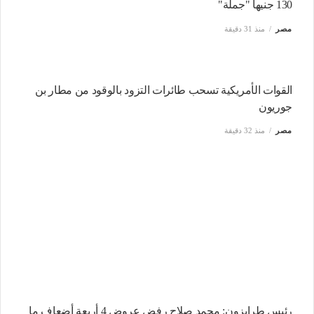
130 جنيها "جملة"
مصر
منذ 31 دقيقة
القوات الأمريكية تسحب طائرات التزود بالوقود من مطار بن
جوريون
مصر
منذ 32 دقيقة
رئيس طرابزون: محمد صلاح رفض عروض 4 أربعة أضعاف ما