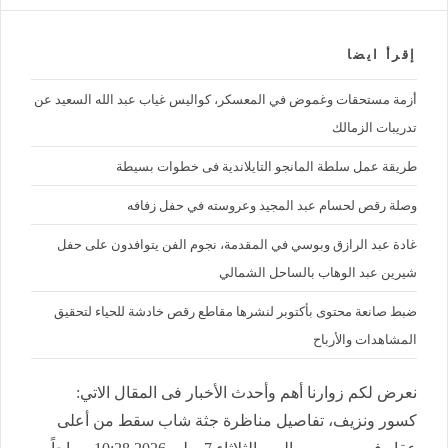
إقرأ ايضا
أزمة مستحقات وغموض في المعسكر، كواليس غياب عبد الله السعيد عن
تدريبات الزمالك
طريقة عمل سلطة المانجو التايلاندية فى خطوات بسيطة
وصلة رقص لحسام عبد المجيد وعروسته في حفل زفافه
غادة عبد الرازق وبوسي في المقدمة، نجوم الفن يتوافدون على حفل
شيرين عبد الوهاب بالساحل الشمالي
ضبط صانعة محتوى بأكتوبر لنشرها مقاطع رقص خادشة للحياء لتحقيق
المشاهدات والأرباح
نعرض لكم زوارنا أهم وأحدث الأخبار فى المقال الاتي:
كسور ونزيف، تفاصيل مناظرة جثة شاب سقط من أعلى