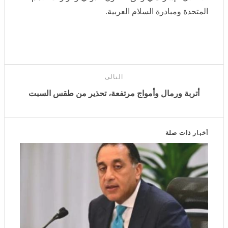
وجدد وزراء الخارجية تضامنهم الكامل مع الشعب
الفلسطيني ودعمهم لحقوقه الوطنية المشروعة، وفي
مقدمتها حق تقرير المصير وإقامة الدولة الفلسطينية
المستقلة على حدود الرابع من يونيو 1967 وعاصمتها القدس
الشرقية، مؤكدين دعمهم لحل الدولتين وإنهاء الاحتلال
الإسرائيلي وفق القانون الدولي وقرارات الأمم المتحدة
ومبادرة السلام العربية.
التالى
أتربة ورمال وأمواج مرتفعة، تحذير من طقس السبت