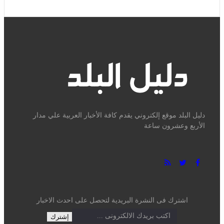
نبيل فهمى يدعو إلى تحرك عربى ودولى عاجل لحماية القدس
وإسناد صمود المقدسيين
أخبار العالم
منذ يومين
0 تعليق