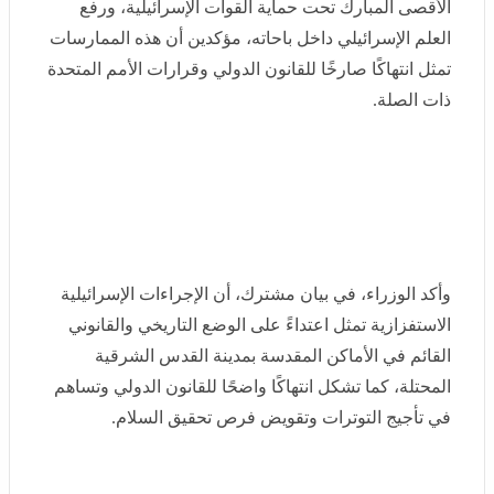
أزمة مستحقات وغموض في المعسكر، كواليس غياب عبد الله السعيد عن
تدريبات الزمالك
مصر و6 دول إسلامية وعربية تدين اقتحامات الأقصى
أدان وزراء خارجية مصر والأردن والإمارات وإندونيسيا
وباكستان وتركيا والسعودية وقطر، بأشد العبارات استمرار
اقتحامات المستوطنين الإسرائيليين المتطرفين للمسجد
الأقصى المبارك تحت حماية القوات الإسرائيلية، ورفع العلم
الإسرائيلي داخل باحاته، مؤكدين أن هذه الممارسات تمثل
انتهاكًا صارخًا للقانون الدولي وقرارات الأمم المتحدة ذات
الصلة.