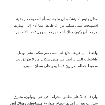
وقال رئيس كليتشكو، إن ما يشتبه بأنها ضربة صاروخية
استهدفت مبنى سكنيا من 24 طابقا، مما أدى إلى انهياره،
مرجحا أن يكون هناك أشخاص محاصرون تحت الأنقاض.
وأضاف أن حريقا اندلع في مبنى غير سكني بحي بوديل،
واشتعلت النيران أيضا في مبنى سكني من 9 طوابق بعد
سقوط حطام صواريخ فيما يبدو على سطح المبنى.
وأردف قائلا على تطبيق تلجرام «في حي أوبولون، تحترق
سيارات بعد أن أصابها حطام صواريخ متساقطة. وهناك أيضا