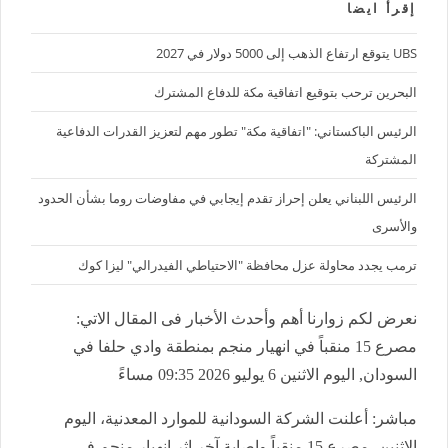
إقرأ ايضا
UBS يتوقع ارتفاع الذهب إلى 5000 دولار في 2027
البحرين ترحب بتوقيع اتفاقية مكة للدفاع المشترك
الرئيس الباكستاني: "اتفاقية مكة" تطور مهم لتعزيز القدرات الدفاعية
المشتركة
الرئيس اللبناني يعلن إحراز تقدم إيجابي في مفاوضات روما بشأن الحدود
والأسرى
ترمب يجدد محاولة عزل محافظة "الاحتياطي الفيدرالي" ليزا كوك
نعرض لكم زوارنا أهم وأحدث الأخبار فى المقال الاتي:
مصرع 15 منقباً في انهيار منجم بمنطقة وادي حلفا في
السودان, اليوم الاثنين 6 يوليو 2026 09:35 مساءً
مباشر: أعلنت الشركة السودانية للموارد المعدنية، اليوم
الاثنين، مصرع 15 منقباً وإصابة آخر إثر انهيار منجم في