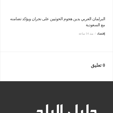
الخطوط السعودية تتصدر عالميًا في انضباط مواعيد الرحلات
للمرة الثالثة في 2026
إقتصاد
منذ 14 ساعة
البرلمان العربي يدين هجوم الحوثيين على نجران ويؤكد تضامنه
مع السعودية
إقتصاد
منذ 14 ساعة
0 تعليق