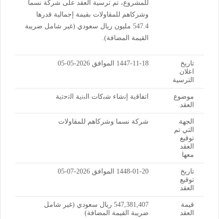
للمشروع، تم ترسية العقد على شركة نسما
وشركاهم للمقاولات بقيمة إجمالية قدرها
547.4 مليون ريال سعودي (غير شامل ضريبة
القيمة المضافة).
تاريخ
1447-11-18 الموافق 2026-05-05
اعلان
الترسية
موضوع
اﺗﻔﺎﻗﯾﺔ إﻧﺷﺎء ﺷﺑﻛﺎت اﻟﺑﻧﯾﺔ اﻟﺗﺣﺗﯾﺔ
العقد
الجهة
شركة نسما وشركاهم للمقاولات
التي تم
توقيع
العقد
معها
تاريخ
1448-01-20 الموافق 2026-07-05
توقيع
العقد
قيمة
547,381,407 ريال سعودي (غير شامل
العقد
ضريبة القيمة المضافة)