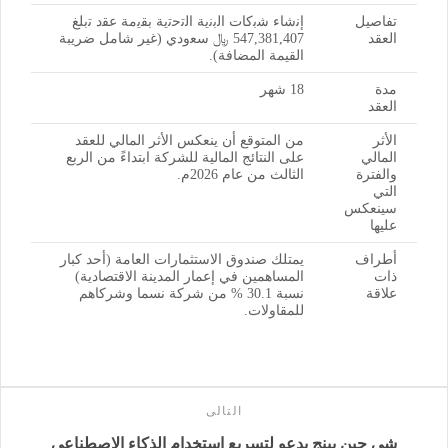
تفاصيل
إﻧﺷﺎء ﺷﺑﻛﺎت اﻟﺑﻧﯾﺔ اﻟﺗﺣﺗﯾﺔ ﺑﻘﯾﻣﺔ ﻋﻘد ﺗﺑﻠﻎ
العقد
547,381,407 ﷼ ﺳﻌودي (غير شامل ضريبة
القيمة المضافة).
مدة
18 شهر
العقد
الأثر
من المتوقع أن ينعكس الأثر المالي للعقد
المالي
على النتائج المالية للشركة ابتداءً من الربع
والفترة
الثالث من عام 2026م.
التي
سينعكس
عليها
أطراف
يمتلك صندوق الاستثمارات العامة (أحد كبار
ذات
المساهمين في إعمار المدينة الاقتصادية)
علاقة
نسبة 30.1 % من شركة نسما وشركاهم
للمقاولات.
التالى
شي جين بينج يدعو لتسريع استخدام الذكاء الاصطناعي