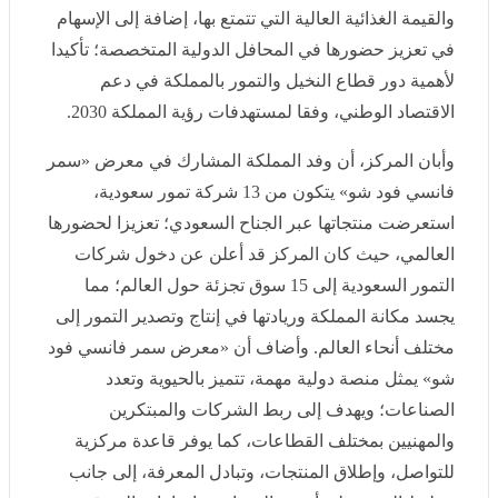
وأوضح المركز الوطني للنخيل والتمور، أن مشاركة عدد من
شركات التمور الوطنية في هذه الفعالية الدولية، تعد فرصة
لتمكينها من تسويق منتجاتها التحويلية من التمور ودخولها
للسوق الأمريكي، وإبراز جودة التمور السعودية والقيمة
الغذائية العالية التي تتمتع بها، إضافة إلى الإسهام في تعزيز
حضورها في المحافل الدولية المتخصصة؛ تأكيدا لأهمية دور
قطاع النخيل والتمور بالمملكة في دعم الاقتصاد الوطني،
وفقا لمستهدفات رؤية المملكة 2030.
وأبان المركز، أن وفد المملكة المشارك في معرض «سمر
فانسي فود شو» يتكون من 13 شركة تمور سعودية،
استعرضت منتجاتها عبر الجناح السعودي؛ تعزيزا لحضورها
العالمي، حيث كان المركز قد أعلن عن دخول شركات التمور
السعودية إلى 15 سوق تجزئة حول العالم؛ مما يجسد مكانة
المملكة وريادتها في إنتاج وتصدير التمور إلى مختلف أنحاء
العالم. وأضاف أن «معرض سمر فانسي فود شو» يمثل