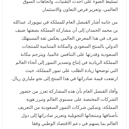
منصة دولية مهمة، تتميز بالحيوية وتعدد الصناعات؛ ويهدف
إلى ربط الشركات والمبتكرين والمهنيين بمختلف القطاعات،
كما يوفر قاعدة مركزية للتواصل، وإطلاق المنتجات، وتبادل
المعرفة، إلى جانب تسليط الضوء على أحدث التقنيات،
واتجاهات السوق العالمي، وتعزيز فرص التعاون والاستثمار.
من جانبه أشار القنصل العام للمملكة في نيويورك عبدالله بن
محمد الحمدان إلى أن مشاركة المملكة بصفتها ضيف شرف
في هذا المعرض العالمي يعكس ثقة المستهلك الدولي بالمنتج
السعودي والمكانة المتنامية للمنتجات السعودية وقدرتها على
التنافس عالميا، ويترجم مكانة المملكة الريادية في إنتاج
وتصدير التمور إلى أنحاء العالم التي توضحها زيادة الطلب
على تمور المملكة، حيث ارتفعت قيمة صادراتها في هذا
المنتج إلى نحو ملياري ريال.
وأفاد القنصل العام بأن هذه المشاركة تعزز من حضور
الشركات المختصة على مستوى العالم وتبرز هوية المملكة،