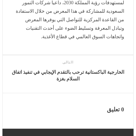
وتمكين شركات التمور السعودية من التعريف بأصنافها
ومنتجاتها التحويلية وتعزيز صادراتها إلى دول العالم بما يسهم
في دعم الاقتصاد الوطني وفقا لمستهدفات رؤية المملكة
2030، داعيا شركات التمور السعودية للمشاركة في هذا
المعرض من خلال الاستفادة من القاعدة المركزية للتواصل
التي يوفرها المعرض وتبادل المعرفة وتسليط الضوء على
أحدث التقنيات واتجاهات السوق العالمي في قطاع الأغذية.
التالى
الخارجية الباكستانية ترحب بالتقدم الإيجابي في تنفيذ اتفاق
السلام بغزة
0 تعليق