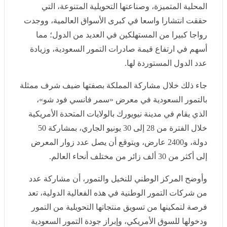
نعرض لكم زوارنا أهم وأحدث الأخبار فى المقال الاتي:
المملكة تستعرض أبرز منتجاتها من التمور في معرض «سمر
فانسي فود شو», اليوم الأربعاء 1 يوليو 2026 03:51 صباحاً
استعرضت المملكة أبرز منتجاتها من أصناف التمور المحلية
المتميزة، وصناعتها التحويلية المتنوعة، التي حققت انتشارا
واسعا في كبرى الأسواق العالمية، ووجدت رواجا كبيرا من
المستهلكين في العديد من الدول؛ مما أسهم في ارتفاع قيمة
صادرات التمور السعودية، وزيادة عدد الدول المستوردة لها.
جاء ذلك خلال مشاركة المملكة بصفتها ضيف شرف ممثلة
بالتمور السعودية في معرض «سمر فانسي فود شو»، الذي
يقام في مدينة نيويورك بالولايات المتحدة الأمريكية خلال
الفترة من 28 إلى 30 يونيو الجاري، بمشاركة 50 دولة، و2400
عارض، ويتوقع أن يصل عدد زوار المعرض إلى أكثر من 30
ألف زائر من مختلف أنحاء العالم.