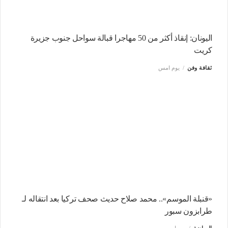
اليونان: إنقاذ أكثر من 50 مهاجرا قبالة سواحل جنوب جزيرة
كريت
ثقافة وفن
يوم امس
«قنبلة الموسم».. محمد صلاح حديث صحف تركيا بعد انتقاله لـ
طرابزون سبور