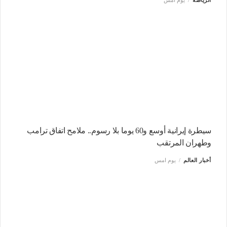
الرياضة
يوم امس
سيطرة إيرانية أوسع و60 يوما بلا رسوم.. ملامح اتفاق ترامب
وطهران المرتقب
أخبار العالم
يوم امس