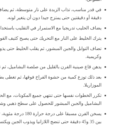
في قدر مناسب، تذاب الزبدة على نار متوسطة، ثم يضاف
دقيقة أو دقيقتين حتى يمتزج جيدا دون أن يتغير لونه.
يضاف الحليب تدريجيا مع الاستمرار في التقليب باستخد
يترك الخليط على النار مع التحريك حتى يصبح كثيف القوا
تضاف التوابل والجبن المبشور، ثم يقلب الخليط حتى يذ
وكريمية.
يدهن قاع صينية الفرن بالقليل من صلصة البشاميل، ثم تو
بعد ذلك توزع كمية من حشوة الفراخ فوقها، ثم تغطى 
الموزاريلا.
تكرر الخطوات نفسها حتى تنتهي جميع المكونات، مع ال
البشاميل والجبن المبشور للحصول على سطح ذهبي وشهي
يسخن الفرن مسبقا على د
بين 35 و45 دقيقة حتى تنضج اللازانيا ويذوب الجبن ويكتسب لون ذهبي جذاب.