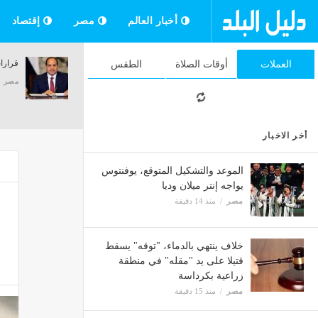
أخبار العالم
مصر
إقتصاد
كواليس أزمة خوان بيزيرا في الزمالك، عرض
قرارا
العملات
أوقات الصلاة
الطقس
إماراتي بـ5 ملايين دولار وقرار حاسم من
مصر
الإدارة
مصر
منذ 15 دقيقة
أخر الاخبار
الموعد والتشكيل المتوقع، يوفنتوس
يواجه إنتر ميلان وديا
مصر
منذ 14 دقيقة
خلاف ينتهي بالدماء، "توقه" يسقط
قتيلا على يد "مقله" في منطقة
زراعية بكرداسة
مصر
منذ 15 دقيقة