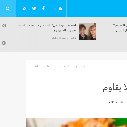
"التضامن" تكشف حصاد "التدخل السريع"
"اختفيت عن الكل"، ابنة فيروز تتصدر التريند
لة من كبار السن
بعد رسالة مؤثرة
مصر
منذ 15 دقيقة
منذ شهر — الثلاثاء — 7 / يوليو / 2026
ا يقاوم
حذف