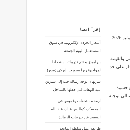
إقرأ ايضا
طريقة عمل اللازانيا بالفراخ، بمذاق لا يقاوم, اليوم الثلاثاء 7 يوليو 2026
أسعار الخردة الإلكترونية في سوق
المستعمل اليوم الجمعة
ي والقيمة
بيراميدز يختتم تدريباته استعدادا
غار على حد
لمواجهة ريزا سبورت التركي (صور)
شريهان توجه رسالة حب إلى شيرين
مع حشوة
عبد الوهاب قبل حفلها بالساحل
ثالي لوجبة
أزمة مستحقات وغموض في
المعسكر، كواليس غياب عبد الله
السعيد عن تدريبات الزمالك
طريقة عمل سلطة المانجو