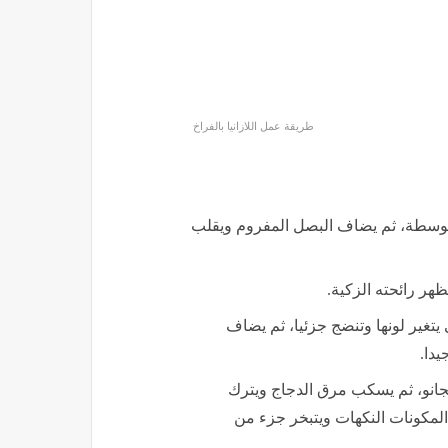
طريقة عمل اللازانيا بالفراخ
متوسطة، ثم يضاف البصل المفروم ويقلب
هر رائحته الزكية.
يتغير لونها وتنضج جزئيا، ثم يضاف
يدا.
ريجانو، ثم يسكب مرق الدجاج ويترك
قريبا حتى تتشرب المكونات النكهات ويتبخر جزء من