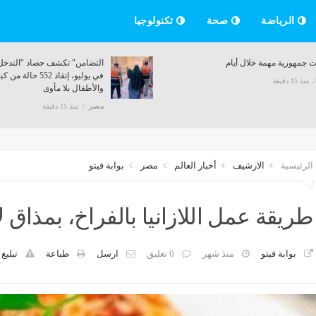
الرياضة
صحة
تكنولوجيا
ت جمهورية مهمة خلال أيام
في يوليو، إنقاذ 552 حا
منذ 15 دقيقة
والأطفال بلا مأوى
مصر
منذ 15 دقيقة
الرئيسية
الارشيف
أخبار العالم
مصر
بوابة فيتو
طريقة عمل اللازانيا بالفراخ، بمذاق ل
بوابة فيتو
منذ شهر
0 تعليق
ارسل
طباعة
تبليغ