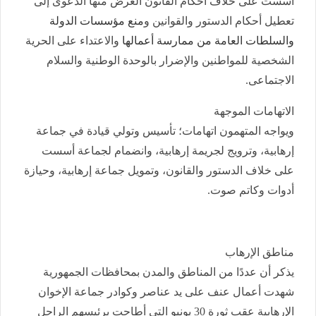
أسست على خلاف أحكام القانون الغرض منها الدعوى إلى
تعطيل أحكام الدستور والقوانين و
منع مؤسسات الدولة
والسلطات العامة من ممارسة أعمالها
والاعتداء على الحرية
الشخصية للمواطنين والإضرار بالوحدة الوطنية والسلام
الاجتماعى.
الاتهامات الموجهة
ويواجه المتهمون اتهامات؛ تأسيس وتولي قيادة في جماعة
إرهابية، وترويج لجريمة إرهابية، وانضمام لجماعة أسست
على خلاف الدستور والقانون، وتمويل جماعة إرهابية، وحيازة
أدوات وكاتم صوت.
مناطق الإرهاب
يذكر أن عددًا من المناطق والمدن بمحافظات الجمهورية
شهدت أعمال عنف على يد عناصر وكوادر جماعة الإخوان
الإرهابية عقب ثورة 30 يونيو التي أطاحت برئيسهم الراحل