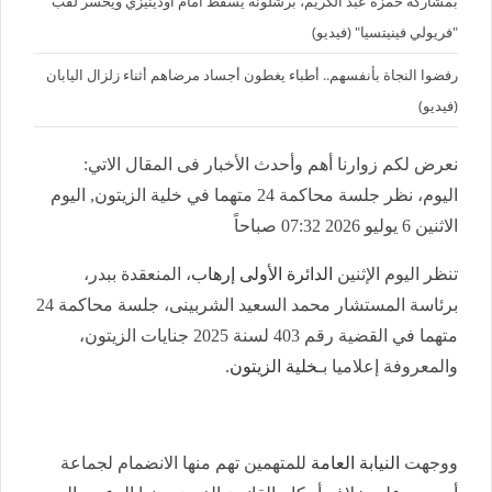
بمشاركة حمزة عبد الكريم، برشلونة يسقط أمام أودينيزي ويخسر لقب
"فريولي فينيتسيا" (فيديو)
رفضوا النجاة بأنفسهم.. أطباء يغطون أجساد مرضاهم أثناء زلزال اليابان
(فيديو)
نعرض لكم زوارنا أهم وأحدث الأخبار فى المقال الاتي:
اليوم، نظر جلسة محاكمة 24 متهما في خلية الزيتون, اليوم
الاثنين 6 يوليو 2026 07:32 صباحاً
تنظر اليوم الإثنين
الدائرة الأولى إرهاب
، المنعقدة ببدر،
برئاسة المستشار محمد السعيد الشربينى، جلسة محاكمة 24
متهما في القضية رقم 403 لسنة 2025 جنايات الزيتون،
والمعروفة إعلاميا بـ
خلية الزيتون
.
ووجهت
النيابة العامة
للمتهمين تهم منها الانضمام لجماعة