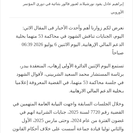
إبراهيم عادل يقود نورشيلاند لعبور فالور بثنائية في دوري المؤتمر
الأوروبي
نعرض لكم زوارنا أهم وأحدث الأخبار فى المقال الاتي:
اليوم، الجنايات تناقش الشهود في محاكمة 53 متهما بخلية
الدعم المالي الإرهابية, اليوم الاثنين 6 يوليو 2026 06:39
صباحاً
تستمع اليوم الإثنين
الدائرة الأولى إرهاب
، المنعقدة ببدر،
برئاسة المستشار محمد السعيد الشربينى، لأقوال الشهود
في جلسة محاكمة 53 متهما، في القضية المعروفة إعلاميا
بـ
خلية الدعم المالي الارهابية
.
وخلال الجلسات السابقة واجهت
النيابة العامة
المتهمين في
القضية رقم 7720 لسنة 2025، جنايات الشرابية انهم في
غضون الفترة من عام 2024، وحتى مارس 2025، الأول
والثاني توليا قيادة جماعة أسست على خلاف أحكام القانون