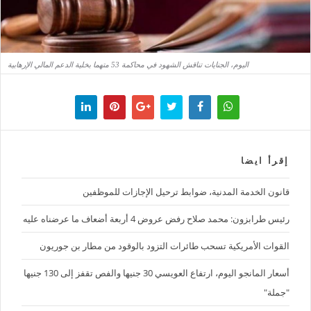
اليوم، الجنايات تناقش الشهود في محاكمة 53 متهما بخلية الدعم المالي الإرهابية
إقرأ ايضا
قانون الخدمة المدنية، ضوابط ترحيل الإجازات للموظفين
رئيس طرابزون: محمد صلاح رفض عروض 4 أربعة أضعاف ما عرضناه عليه
القوات الأمريكية تسحب طائرات التزود بالوقود من مطار بن جوريون
أسعار المانجو اليوم، ارتفاع العويسي 30 جنيها والفص تقفز إلى 130 جنيها
"جملة"