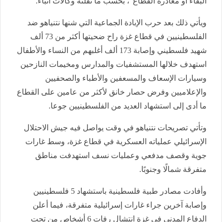
البقاء أو مغادرة القطاع"، بحسب ما نقلته وكالات أنباء.
ويأتي ذلك بعد حرب الإبادة الجماعية التي شنها نتنياهو ضد
الفلسطينيين في قطاع غزة راح ضحيتها أكثر من 73 ألف
شهيد فلسطيني وإصابة 173 ألف أغلبهم من النساء والأطفال
استهدف خلالها المستشفيات والمدارس ومخيمات النازحين
وسيارات الإسعاف والمسعفين والأطباء والصحفيين
والإعلاميين وفرض حصار خانق لأكثر من عامين على القطاع
ما أدى إلى استشهاد العديد من الفلسطينيين جوعا.
وتأتي تصريحات نتنياهو في وقت يواصل فيه جيش الاحتلال
الإسرائيلي عملياته العسكرية في قطاع غزة، وسط غارات
جوية وقصف مدفعي وعمليات نسف استهدفت مناطق
متفرقة شمالًا وجنوبًا.
وأفادت مصادر طبية فلسطينية باستشهاد 5 فلسطينيين
وإصابة آخرين جراء غارات إسرائيلية متفرقة، فيما أعلن
الدفاع المدني في غزة انتشال رفات 6 أشخاص من تحت