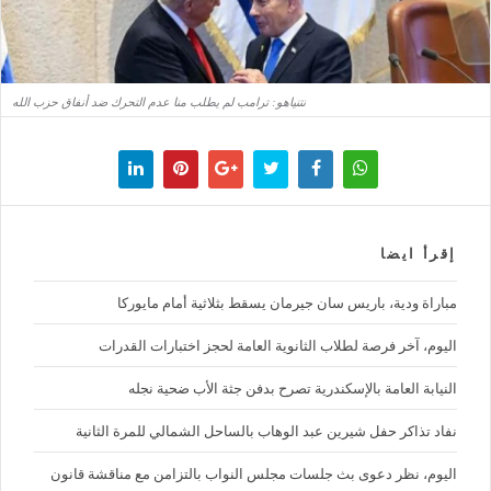
نتنياهو: ترامب لم يطلب منا عدم التحرك ضد أنفاق حزب الله
إقرأ ايضا
مباراة ودية، باريس سان جيرمان يسقط بثلاثية أمام مايوركا
اليوم، آخر فرصة لطلاب الثانوية العامة لحجز اختبارات القدرات
النيابة العامة بالإسكندرية تصرح بدفن جثة الأب ضحية نجله
نفاد تذاكر حفل شيرين عبد الوهاب بالساحل الشمالي للمرة الثانية
اليوم، نظر دعوى بث جلسات مجلس النواب بالتزامن مع مناقشة قانون