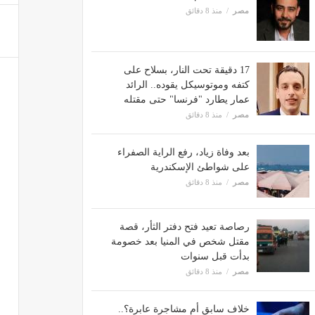
مصر
منذ 8 دقائق
17 دقيقة تحت النار، بسلاح على
كتفه وموتوسيكل يقوده.. الرائد
عمار يطارد "فرنسا" حتى مقتله
مصر
منذ 8 دقائق
بعد وفاة زياد، رفع الراية الصفراء
على شواطئ الإسكندرية
مصر
منذ 8 دقائق
رصاصة تعيد فتح دفتر الثأر، قصة
مقتل شخص في المنيا بعد خصومة
بدأت قبل سنوات
مصر
منذ 8 دقائق
خلاف سابق أم مشاجرة عابرة؟..