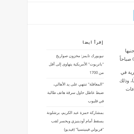
إقرأ ايضا
ك اليوم الأربعاء 1 يوليو 2026، السمك يسجل 64 جنيها
نيويورك تايمز: مخزون صواريخ
"باتريوت" الأمريكية يتهاوى إلى أقل
من 1700
رية في
20، تباينًا ملحوظًا، وذلك
"المغافلة" تنتهي على يد الأهالي،
اعات
ضبط عاطل حاول سرقة هاتف طالبة
في قليوب
بمشاركة حمزة عبد الكريم، برشلونة
يسقط أمام أودينيزي ويخسر لقب
"فريولي فينيتسيا" (فيديو)