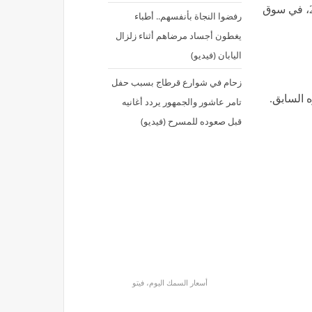
وتستعرض “فيتو” أسعار الأسماك، اليوم الأربعاء 1 يوليو 2026، في سوق
رفضوا النجاة بأنفسهم.. أطباء
يغطون أجساد مرضاهم أثناء زلزال
اليابان (فيديو)
زحام في شوارع قرطاج بسبب حفل
تامر عاشور والجمهور يردد أغانيه
قبل صعوده للمسرح (فيديو)
أسعار السمك اليوم، فيتو