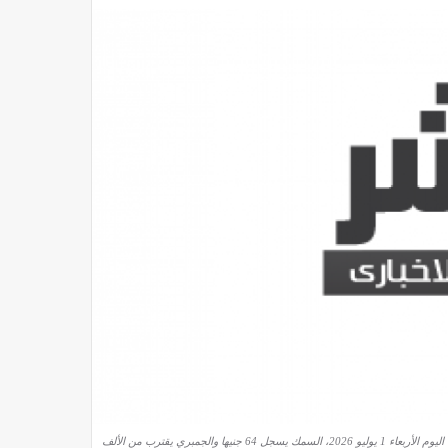
السمك يسجل 64 جنيها والجمبري يقترب من الألف