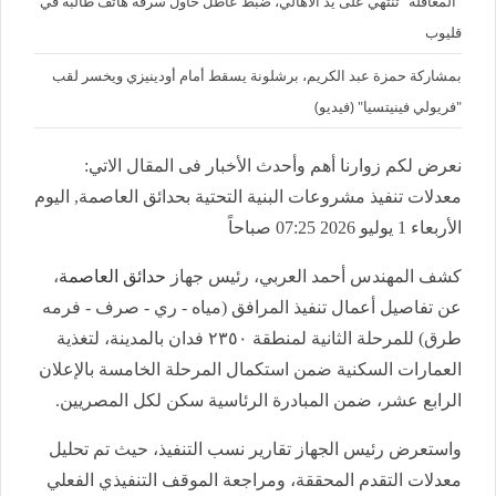
"المغافلة" تنتهي على يد الأهالي، ضبط عاطل حاول سرقة هاتف طالبة في
قليوب
بمشاركة حمزة عبد الكريم، برشلونة يسقط أمام أودينيزي ويخسر لقب
"فريولي فينيتسيا" (فيديو)
نعرض لكم زوارنا أهم وأحدث الأخبار فى المقال الاتي:
معدلات تنفيذ مشروعات البنية التحتية بحدائق العاصمة, اليوم
الأربعاء 1 يوليو 2026 07:25 صباحاً
كشف المهندس أحمد العربي، رئيس جهاز
حدائق العاصمة
،
عن تفاصيل أعمال تنفيذ المرافق (مياه - ري - صرف - فرمه
طرق) للمرحلة الثانية لمنطقة ٢٣٥٠ فدان بالمدينة، لتغذية
العمارات السكنية ضمن استكمال المرحلة الخامسة بالإعلان
الرابع عشر، ضمن المبادرة الرئاسية سكن لكل المصريين.
واستعرض رئيس الجهاز تقارير نسب التنفيذ، حيث تم تحليل
معدلات التقدم المحققة، ومراجعة الموقف التنفيذي الفعلي