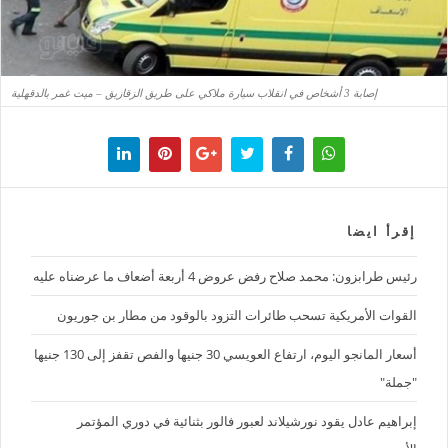
إصابة 3 أشخاص في انقلاب سيارة ملاكي على طريق الزقازيق – ميت غمر بالدقهلية
إقرأ ايضا
رئيس طرابزون: محمد صلاح رفض عروض 4 أربعة أضعاف ما عرضناه عليه
القوات الأمريكية تسحب طائرات التزود بالوقود من مطار بن جوريون
أسعار المانجو اليوم، ارتفاع العويسي 30 جنيها والفص تقفز إلى 130 جنيها
"جملة"
إبراهيم عادل يقود نورشيلاند لعبور فالور بثنائية في دوري المؤتمر