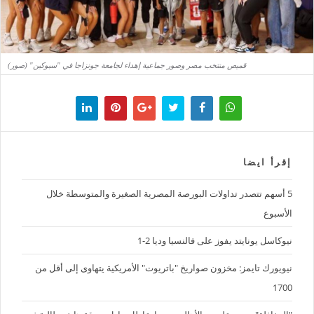
قميص منتخب مصر وصور جماعية إهداء لجامعة جونزاجا في "سبوكين" (صور)
إقرأ ايضا
5 أسهم تتصدر تداولات البورصة المصرية الصغيرة والمتوسطة خلال
الأسبوع
نيوكاسل يونايتد يفوز على فالنسيا وديا 2-1
نيويورك تايمز: مخزون صواريخ "باتريوت" الأمريكية يتهاوى إلى أقل من
1700