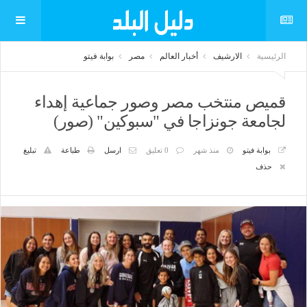
الرئيسية
الارشيف
أخبار العالم
مصر
بوابة فيتو
قميص منتخب مصر وصور جماعية إهداء
لجامعة جونزاجا في "سبوكين" (صور)
بوابة فيتو
منذ شهر
0 تعليق
ارسل
طباعة
تبليغ
حذف