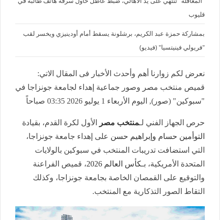
"المغافلة" تنتهي على يد الأهالي، ضبط عاطل حاول سرقة هاتف طالبة في
قليوب
بمشاركة حمزة عبد الكريم، برشلونة يسقط أمام أودينيزي ويخسر لقب
"فريولي فينيتسيا" (فيديو)
نعرض لكم زوارنا أهم وأحدث الأخبار فى المقال الاتي:
قميص منتخب مصر وصور جماعية إهداء لجامعة جونزاجا في
"سبوكين" (صور), اليوم الأربعاء 1 يوليو 2026 03:35 صباحاً
حرص الجهاز الفني لـ
منتخب مصر
الأول لكرة القدم، بقيادة
التوأمين حسام وإبراهيم حسن
على إهداء جامعة جونزاجا،
التي استضافت تدريبات المنتخب في سبوكين بالولايات
المتحدة الأمريكية، بـ
كأس العالم 2026
، قميص الفراعنة
والتوقيع على القمصان الخاصة بجامعة جونزاجا، وكذلك
التقاط الصور التذكارية مع المنتخب.