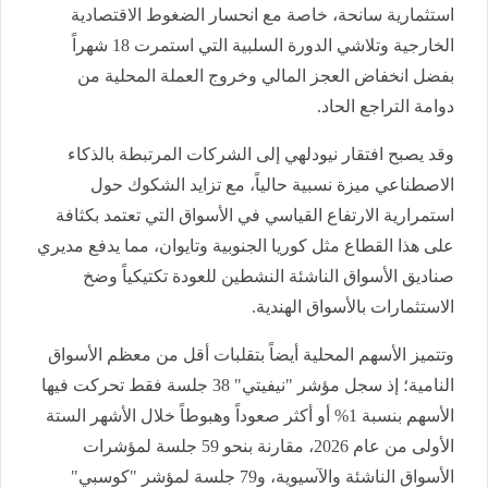
استثمارية سانحة، خاصة مع انحسار الضغوط الاقتصادية
الخارجية وتلاشي الدورة السلبية التي استمرت 18 شهراً
بفضل انخفاض العجز المالي وخروج العملة المحلية من
دوامة التراجع الحاد.
وقد يصبح افتقار نيودلهي إلى الشركات المرتبطة بالذكاء
الاصطناعي ميزة نسبية حالياً، مع تزايد الشكوك حول
استمرارية الارتفاع القياسي في الأسواق التي تعتمد بكثافة
على هذا القطاع مثل كوريا الجنوبية وتايوان، مما يدفع مديري
صناديق الأسواق الناشئة النشطين للعودة تكتيكياً وضخ
الاستثمارات بالأسواق الهندية.
وتتميز الأسهم المحلية أيضاً بتقلبات أقل من معظم الأسواق
النامية؛ إذ سجل مؤشر "نيفيتي" 38 جلسة فقط تحركت فيها
الأسهم بنسبة 1% أو أكثر صعوداً وهبوطاً خلال الأشهر الستة
الأولى من عام 2026، مقارنة بنحو 59 جلسة لمؤشرات
الأسواق الناشئة والآسيوية، و79 جلسة لمؤشر "كوسبي"