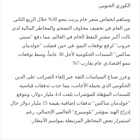
الكوري الجنوبي.
وساهم انخفاض سعر خام برنت بنحو 30% خلال الربع الثاني
من العام في تخفيف مخاوف التضخم والمخاطر المالية لدى
ثالث أكبر مشترٍ للنفط الخام في العالم، مما دفع "سيتي
جروب" لرفع توقعات النمو، في حين فضلت "جولدمان
ساكس" السندات الحكومية لأجل 30 عاماً، وسط توقعات
بنمو اقتصادي عام يقارب 7%.
وعزز صناع السياسات الثقة عبر إلغاء الضرائب على الدين
الحكومي الذي يحمله الأجانب، مما جذب تدفقات قياسية
للسندات المؤهلة للمؤشرات بلغت 4.4 مليار دولار، وتتوقع
"جولدمان ساكس" تدفقات إضافية بقيمة 15 مليار دولار حال
إدراج الهند بمؤشر "بلومبيرج" العالمي الإجمالي، رغم
استمرار بعض المخاطر المرتبطة بمواسم الأمطار.