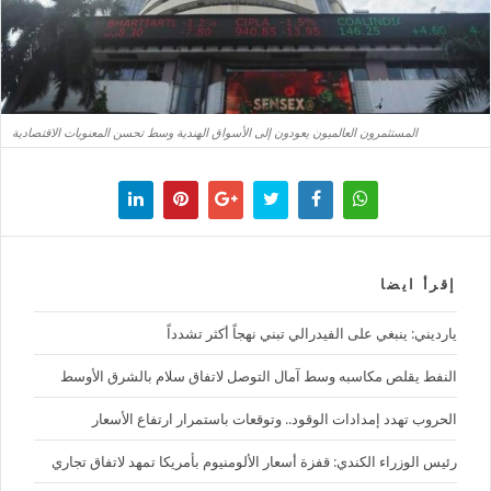
المستثمرون العالميون يعودون إلى الأسواق الهندية وسط تحسن المعنويات الاقتصادية
إقرأ ايضا
يارديني: ينبغي على الفيدرالي تبني نهجاً أكثر تشدداً
النفط يقلص مكاسبه وسط آمال التوصل لاتفاق سلام بالشرق الأوسط
الحروب تهدد إمدادات الوقود.. وتوقعات باستمرار ارتفاع الأسعار
رئيس الوزراء الكندي: قفزة أسعار الألومنيوم بأمريكا تمهد لاتفاق تجاري