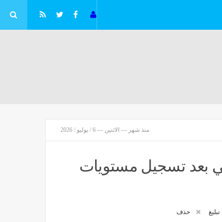
ريال مدريد يسبق برشلونة في تعزية ميسي بوفاة والده
منذ شهر — الاثنين — 6 / يوليو / 2026
مصر
منذ ساعة واحدة
ي بعد تسجيل مستويات
تبليغ
حذف