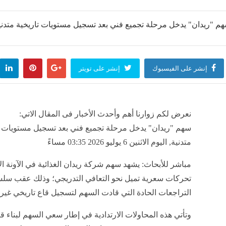
 الحر بالإسماعيلية تضبط مركزًا شهيرًا لطب الأسنان لقيامه بتسريب نفايات طبية خطرة
منذ ساعة واحدة
الطيران: تنشيط الحركة الجوية إلى مطار مرسى مطروح يدعم جهود التنمية السياحية
إنشر على الفيسبوك
إنشر على تويتر
منذ ساعة واحدة
لال 7 أيام
اكتشفي
نعرض لكم زوارنا أهم وأحدث الأخبار فى المقال الاتي:
منذ ساعة واحدة
مصر
سهم "ريدان" يدخل مرحلة تجميع فني بعد تسجيل مستويات ت
متدنية, اليوم الاثنين 6 يوليو 2026 03:35 مساءً
غزة
مباشر للأبحاث: يشهد سهم شركة ريدان الغذائية في الآونة ال
منذ ساعة واحدة
تحركات سعرية تميل نحو التعافي التدريجي؛ وذلك عقب سل
التراجعات الحادة التي قادت السهم لتسجيل قاع تاريخي غي
وتأتي هذه المحاولات الارتدادية في إطار سعي السهم لبناء ق