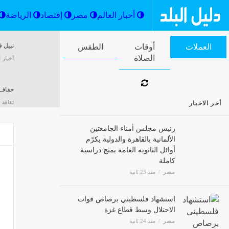
أخبار العالم
مصر
إقتصاد
نبيل 
العملات
أوقات الصلاة
الطقس
أخبار ا
جفاف 
أخر الاخبار
ثقافة 
رئيس مجلس أمناء الجامعتين
الألمانية بالقاهرة والدولية يكرّم
أوائل الثانوية العامة بمنح دراسية
"سنتكوم" : تغيير
كاملة
ثقافة 
مصر
منذ 23 ثانية
تجاوزت
استشهاد فلسطيني برصاص قوات
مصر
الاحتلال وسط قطاع غزة
مصر
منذ 24 ثانية