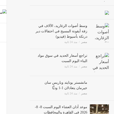
العلاج
مصر
وسط أصوات الزغاريد، الآلاف في
زفة أيقونة المسيح في احتفالات دير
وزير 
درنكة بأسيوط (فيديو)
مصر
مصر
منذ 24 ثانية
تراجع أسعار الحديد في سوق مواد
حملة "100 يوم صحة" بالدقهلية تقدم 485 ألف خدمة مجانية خ
البناء اليوم السبت
مصر
مصر
منذ 24 ثانية
إصابة 9 أشخاص بينهم 4 أطفال بنيران قوات الاحتلال في 
مانشستر يونايتد وباريس سان
جيرمان يتعادلان 1-1 وديًّا
مصر
مصر
منذ 24 ثانية
موعد أذان العشاء اليوم السبت 8-
8- 2026 في القاهرة والمحافظات