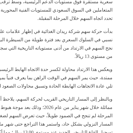
سعرية مستقرة فوق مستويات الدعم الرئيسية، وسط ترقب
المتعاملين في السوق السعودي للمستويات الفنية المحورية 
تحدد اتجاه السهم خلال المرحلة المقبلة
.
بدأت حركة سهم شركة ريدان الغذائية في إظهار علامات على
نسبي في السلوك السعري بعد فترة طويلة من السيطرة البي
نجح السهم في الارتداد من أدنى مستوياته التاريخية التي سجل
من مستوى 13 ريالاً
.
ويعكس هذا الارتداد محاولة لكسر حدة الاتجاه الهابط الرئي
ممتدة، حيث يمر السهم في الوقت الراهن بما يعرف فنياً بم
تلي عادة الاتجاهات الهابطة الحادة وتسبق محاولات الصعود
وبالنظر إلى المسار التاريخي القريب لحركة السهم، يلاحظ 
مماثلة خلال شهر يناير من عام 2026؛ 
المرحلة لم تنجح في الصمود طويلاً، حيث تعرض السهم لضغو
المسار النزولي بشكل حاد، واستمر هذا التراجع حتى شهر ما
تسجيل القاع التاريخي ا