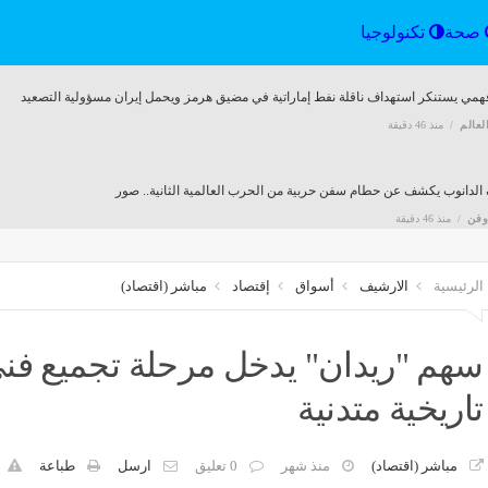
الرياضة
صحة
تكنولوجيا
فهمي يستنكر استهداف ناقلة نفط إماراتية في مضيق هرمز ويحمل إيران مسؤولية التصعيد
لعالم
منذ 46 دقيقة
الدانوب يكشف عن حطام سفن حربية من الحرب العالمية الثانية.. صور
وفن
منذ 46 دقيقة
الرئيسية
الارشيف
أسواق
إقتصاد
مباشر (اقتصاد)
 مسار 51 سفينة وتعطيل اثنتين ضمن إجراءات حصار إيران
وفن
منذ 46 دقيقة
سهم "ريدان" يدخل مرحلة تجميع فن
تاريخية متدنية
 إيراداته المليار دولار، هل يصبح "الأوديسة"الفيلم الأضخم في مسيرة نولان؟
منذ ساعة واحدة
مباشر (اقتصاد)
منذ شهر
0 تعليق
ارسل
طباعة