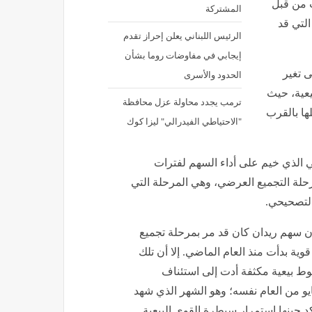
 من قبل
المشتركة
التي قد
الرئيس اللبناني يعلن إحراز تقدم
إيجابي في مفاوضات روما بشأن
 تغير
الحدود والأسرى
عية، حيث
ترمب يجدد محاولة عزل محافظة
ها بالقرب
"الاحتياطي الفيدرالي" ليزا كوك
سي الذي خيم على أداء السهم لفترات
رحلة التجميع العرضي، وهي المرحلة التي
 التصحيحي
.
أن سهم ريدان كان قد مر بمرحلة تجميع
وذلك بعد موجة هبوط قوية بدأت منذ العام الماضي. إلا أن تلك
ط بيعية مكثفة أدت إلى استئناف
يو من العام نفسه؛ وهو الشهر الذي شهد
لجديد عند مستوى 13.00 ريال؛ مما أكد حينها استمرار سيطرة القوى البيعية