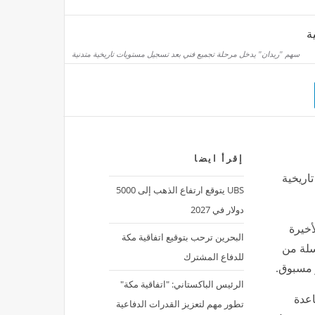
سهم "ريدان" يدخل مرحلة تجميع فني بعد تسجيل مستويات تاريخية متدنية
 أسرار ألوان الفواكه والخضروات لبشرتك
إقرأ ايضا
منذ ساعة واحدة
اريخية
UBS يتوقع ارتفاع الذهب إلى 5000
دولار في 2027
أخيرة
البحرين ترحب بتوقيع اتفاقية مكة
سلة من
للدفاع المشترك
ر مسبوق
.
الرئيس الباكستاني: "اتفاقية مكة"
اعدة
تطور مهم لتعزيز القدرات الدفاعية