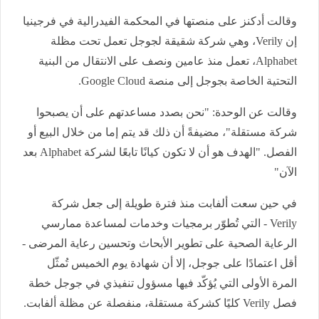
وقالت أدكنز على منصتها في المحكمة الفيدرالية في فرجينيا
إن
Verily
، وهي شركة شقيقة لجوجل تعمل تحت مظلة
Alphabet
، تعمل منذ عامين ونصف على الانتقال من البنية
التحتية الخاصة بجوجل إلى منصة
Google Cloud
.
وقالت عن الوحدة: "نحن بصدد مساعدتهم على أن يصبحوا
شركة مستقلة"، مضيفةً أن ذلك قد يتم إما من خلال البيع أو
الفصل. "الهدف هو أن لا تكون كيانًا تابعًا لشركة
Alphabet
بعد
الآن"
في حين سعت ألفابت منذ فترة طويلة إلى جعل شركة
Verily
- التي تُطوّر برمجيات وخدمات لمساعدة ممارسي
الرعاية الصحية على تطوير الأبحاث وتحسين رعاية المرضى -
أقل اعتمادًا على جوجل، إلا أن شهادة يوم الخميس تُمثّل
المرة الأولى التي يُؤكّد فيها مسؤول تنفيذي في جوجل خطة
فصل
Verily
كليًا كشركة مستقلة، منفصلة عن مظلة ألفابت.