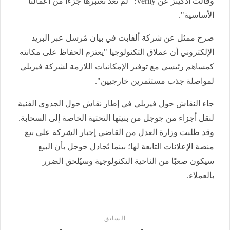
وقالت أدكينز عن
Verily
: "لم نعد نعتبرها جزءًا من أعمالنا
الأساسية".
صرح ممثل عن شركة ألفابت في بيان مُرسل عبر البريد
الإلكتروني أن عملاق التكنولوجيا "يعتزم الحفاظ على مكانته
كمساهم رئيسي مع توفير الإمكانيات اللازمة لشركة فيريلي
لمواصلة جذب مستثمرين خارجيين".
جاء النقاش حول فيريلي في إطار نقاش حول الجدوى الفنية
لنقل أجزاء من جوجل من بنيتها التحتية الخاصة إلى السحابة.
وقد طلبت وزارة العدل من القاضي إجبار الشركة على بيع
منصة الإعلانات التابعة لها؛ بينما تُجادل جوجل بأن البيع
سيكون صعبًا من الناحية التكنولوجية وسيُلحق الضرر
بالعملاء.
السابق