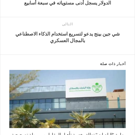
الدولار يسجل أدنى مستوياته في سبعة أسابيع
التالى
شي جين بينج يدعو لتسريع استخدام الذكاء الاصطناعي
بالمجال العسكري
أخبار
ذات صلة
وزارة "البلديات" تطلق خدمة تأهيل المقاولين.. ومهلة تصحيحية