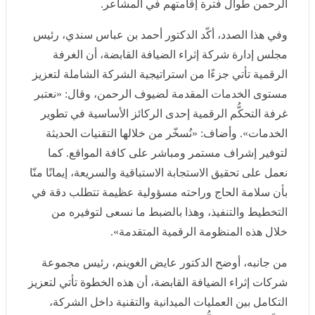
وفي هذا الصدد، أكّد الدكتور أحمد بن عباس سندي، رئيس
مجلس إدارة شركة إثراء الضيافة القابضة، أن الغرفة
الرقمية تأتي جزءًا من استراتيجية الشركة الشاملة لتعزيز
مستوى الخدمات المقدمة لضيوف الرحمن، وقال: «نعتبر
غرفة التحكُّم الرقمية إحدى الركائز الأساسية في تطوير
الخدمات». وأضاف: «نُسخّر من خلالها التقنيات الحديثة
لتوفير إشراف مستمر ومباشر على كافة المواقع. كما نعمل
على تحقيق الاستجابة الاستباقية والسريعة، إيمانًا منّا بأن
سلامة الحاج وراحته مسؤولية عظيمة تتطلب دقة في
التخطيط والتنفيذ، وهذا بالضبط ما نسعى لتوفيره من خلال
هذه المنظومة الرقمية المتقدمة».
من جانبه، أوضح الدكتور عايض الغوينم، رئيس مجموعة
شركات إثراء الضيافة القابضة، أن هذه الخطوة تأتي لتعزيز
التكامل بين العمليات الميدانية والتقنية داخل الشركة، قائلًا:
«غرفة التحكُّم الذكية تُمثّل نقطة تحول هامة في إدارة موسم