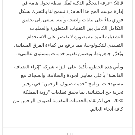
الحج هذا العام؛ إذ تسمح لنا بالتحرك بشكل فوري بناءً على
بيانات واضحة وآنية. نسعى إلى تحقيق التكامل الكامل بين
التقنيات المتطورة والعمليات التشغيلية الميدانية بصورة لا
تقتصر على الاستخدام التقليدي للتكنولوجيا، مما يرفع من
كفاءة الفرق الميدانية، ويُعزّز جاهزيتها، ويضمن تقديم خدمات
بمستوى عالمي».
وتأتي هذه الخطوة تأكيدًا على التزام شركة "إثراء الضيافة
القابضة" بأعلى معايير الجودة والسلامة، وانسجامًا مع
مستهدفات برنامج "خدمة ضيوف الرحمن" في توفير تجربة
حج استثنائية، بما يحقق تطلعات "رؤية المملكة 2030" في
الارتقاء بالخدمات المقدمة لضيوف الرحمن من كافة أنحاء
العالم.
التالى
الخارجية الباكستانية ترحب بالتقدم الإيجابي في تنفيذ اتفاق