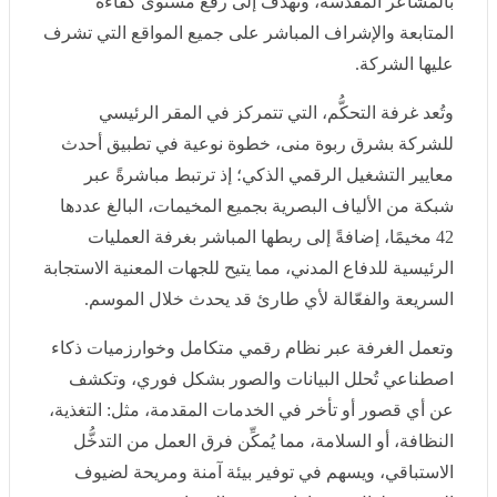
على جميع المواقع التي تشرف عليها الشركة.
وتُعد غرفة التحكُّم، التي تتمركز في المقر الرئيسي للشركة
بشرق ربوة منى، خطوة نوعية في تطبيق أحدث معايير
التشغيل الرقمي الذكي؛ إذ ترتبط مباشرةً عبر شبكة من
الألياف البصرية بجميع المخيمات، البالغ عددها 42 مخيمًا،
إضافةً إلى ربطها المباشر بغرفة العمليات الرئيسية للدفاع
المدني، مما يتيح للجهات المعنية الاستجابة السريعة والفعّالة
لأي طارئ قد يحدث خلال الموسم.
وتعمل الغرفة عبر نظام رقمي متكامل وخوارزميات ذكاء
اصطناعي تُحلل البيانات والصور بشكل فوري، وتكشف عن
أي قصور أو تأخر في الخدمات المقدمة، مثل: التغذية،
النظافة، أو السلامة، مما يُمكِّن فرق العمل من التدخُّل
الاستباقي، ويسهم في توفير بيئة آمنة ومريحة لضيوف
الرحمن طوال فترة إقامتهم في المشاعر.