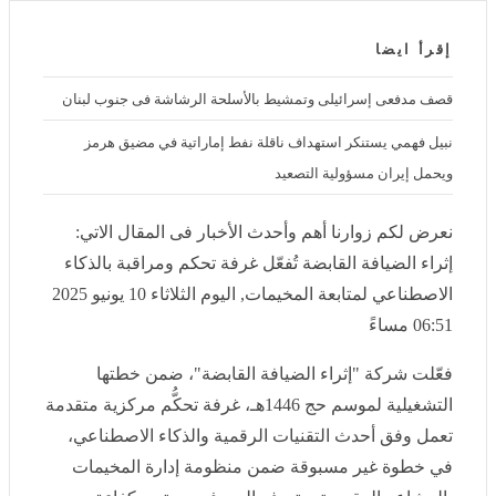
إقرأ ايضا
قصف مدفعى إسرائيلى وتمشيط بالأسلحة الرشاشة فى جنوب لبنان
نبيل فهمي يستنكر استهداف ناقلة نفط إماراتية في مضيق هرمز ويحمل
إيران مسؤولية التصعيد
نعرض لكم زوارنا أهم وأحدث الأخبار فى المقال الاتي:
إثراء الضيافة القابضة تُفعّل غرفة تحكم ومراقبة بالذكاء
الاصطناعي لمتابعة المخيمات, اليوم الثلاثاء 10 يونيو 2025
06:51 مساءً
فعّلت شركة "إثراء الضيافة القابضة"، ضمن خطتها التشغيلية
لموسم حج 1446هـ، غرفة تحكُّم مركزية متقدمة تعمل وفق
أحدث التقنيات الرقمية والذكاء الاصطناعي، في خطوة غير
مسبوقة ضمن منظومة إدارة المخيمات بالمشاعر المقدسة،
وتهدف إلى رفع مستوى كفاءة المتابعة والإشراف المباشر