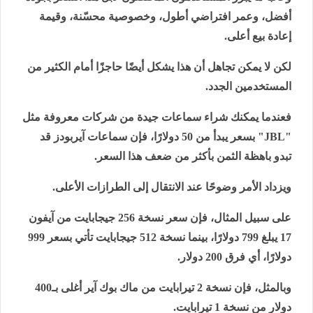
أفضل، وعمر افتراضي أطول، وخصوصية محسّنة، وقيمة
إعادة بيع أعلى.
لكن لا يمكن تجاهل أن هذا يشكل أيضًا حاجزًا أمام الكثير من
المستخدمين الجدد.
فعندما يمكنك شراء سماعات جيدة من شركات معروفة مثل
"
JBL
" بسعر يبدأ من 50 دولارًا، فإن سماعات آيربودز قد
تبدو باهظة الثمن بأكثر من ضعف هذا السعر.
ويزداد الأمر وضوحًا عند الانتقال إلى الطرازات الأعلى.
على سبيل المثال، فإن سعر نسخة 256 جيجابايت من آيفون
17 يبلغ 799 دولارًا، بينما نسخة 512 جيجابايت تأتي بسعر 999
دولارًا، أي فرق 200 دولار.
وبالمثل، فإن نسخة 2 تيرابايت من ماك بوك آير أغلى بـ400
دولار من نسخة 1 تيرابايت.