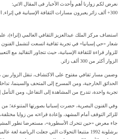
نعرض لكم زوارنا أهم وأحدث الأخبار فى المقال الاتي:
300+ ألف زائر يعبرون مسارات الثقافة الإسبانية في إثراء, اليوم الخميس 5 فبراير 2026 12:51 مساءً
استضاف مركز الملك عبدالعزيز الثقافي العالمي (إثراء)، على ام
شعار «حي إسبانيا» في تجربة ثقافية اتسعت لتشمل الفنون 
للزوار قراءة للثقافة الإسبانية، حيث تتجاور التقاليد مع الت
الزوار أكثر من 300 ألف زائر.
وضمن مسار ثقافي مفتوح على الاكتشاف، تنقل الزوار بين مس
الحدائق الخارجية، ومن المسرح إلى المتحف والسينما، تداخ
تجربة واحدة، تتدرج من المشاهدة إلى التفاعل، ومن التأمل 
وفي الفنون البصرية، حضرت إسبانيا بصورتها المتنوعة؛ من 
للزائر التوقف أمام المشهد، وإعادة قراءته من زوايا مختلفة
جاء معرض «حين تتحرك الأسطورة»، مستعرضا تطور المشهد ا
برشلونة 1992 متتبعا التحولات التي جعلت الرياضة 