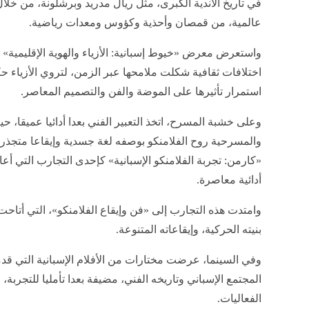
في تاريخ الأندية الكبرى، مثل ريال مدريد وبرشلونة، من خ
عالمية، من قمصان وأحذية وكؤوس ومعدات رياضية.
واستعرض معرض «خيوط إسبانية: الأزياء والهوية الإقليمية» تن
اختلافات ثقافية شكلت ملامحها عبر الزمن، لتروي الأزياء حك
استمرار تأثيرها على الموضة والفن والتصميم المعاصر.
وعلى خشبة المسرح، اتخذ التعبير الفني بعدا أدائيا عميقا،
والمسرحية روح الفلامنكو بوصفه لغة جسدية وإيقاعا متجذرا
«كارمن: تجربة الفلامنكو الإسبانية» كإحدى التجارب التي أ
أدائية معاصرة.
وامتدت هذه التجارب إلى «فن وإيقاع الفلامنكو»، التي أتاحت
بنيته الحركية، وإيقاعاته المتنوعة.
وفي السينما، عرضت مختارات من الأفلام الإسبانية التي 
المجتمع الإسباني وتاريخه الفني، مضيفة بعدا تأمليا للتجربة
الفعاليات.