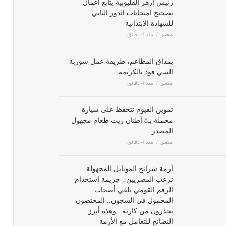
رئيس أزهر القليوبية يتابع أعمال
تصحيح امتحانات الدور الثاني
للشهادة الابتدائية
مصر
منذ 4 دقائق
بمذاق المطاعم، طريقة عمل
شوربة السي فود بالكريمة
مصر
منذ 4 دقائق
تموين الفيوم تتحفظ على سيارة
محملة بـ8 أطنان زيت طعام مجهول
المصدر
مصر
منذ 4 دقائق
أزمة شرائح الموبايل المجهولة
ترعب المصريين.. جريمة استخدام
الرقم القومي تلقي أصحاب
المحمول في السجون.. المختصون
يحذرون من كارثة.. وهذه أبرز