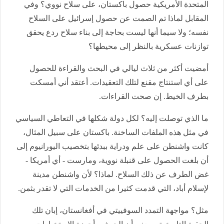
المتحدة الأمريكية حصول باكستان، على سلاح نووي؟ وفي
المقابل لماذا تم الصمت عن حصول إسرائيل على السلاح
نفسه؛ ولا سيما أنها ليست بحاجة إلى بناء سلاح ردع يحقق
توازنات عسكرية بالنظر إلى محيطها؟
أمضيت أكثر من ثلاث ليالي في البحث والقراءة للحصول
على أي استنتاج مقنع لتلك التعقيدات. أعتقد أني أمسكت
بطرف الخيط. إن صحت القراءات.
ما الذي توصلت إليه؟ لكل دولة شكلها في التعاطي السياسي
في مثل هذه الملفات الساخنة. باكستان على سبيل المثال،
كانت واشنطن على علم ودراية ببدئها بتخصيب اليورانيوم إلى
أن بلغت الحصول على قنبلة نووية، ومارست - أي أمريكا -
غض الطرف عن ذلك السلاح. لماذا؟ لأن واشنطن مدينة
لإسلام أباد، التي قدمت كثيرا من الخدمات التي لا تقدر بثمن.
مثل؟ مواجهة التمدد السوفييتي في أفغانستان، إبان تلك