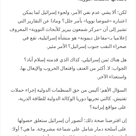
لكن؛ ألا يشي عدم نفي الأمر، ولجوء إسرائيل لما يمكن
اعتباره «غموضا نوويا» بأمر جلل؟ وماذا عن التقارير التي
تشير إلى أن «مركز شمعون بيريز للأبحاث النووية» المعروف
إعلاميا بـ»مفاعل ديمونة» هو منشأة إسرائيلية، تقع في
صحراء النقب جنوب إسرائيل؟ الأمر مثير.
هل هناك ثمن إسرائيلي، كذاك الذي قدمته إسلام أباد؟
الجواب: لا. أكثر من العنف وافتعال الحروب والإيغال بها،
واستعداء الآخر.
السؤال الأهم؛ أليس من حق المنظمات الدولية إجراء حملات
تفتيش، كالتي تجريها دوريا الوكالة الدولية للطاقة الذرية،
على مواقع إيرانية؟
إن افترضنا صحة ذلك؛ أتصور أن إسرائيل ستعلق حصولها
على أسلحة دمار شامل على شماعة مشروخة. ما هي؟ أولا: