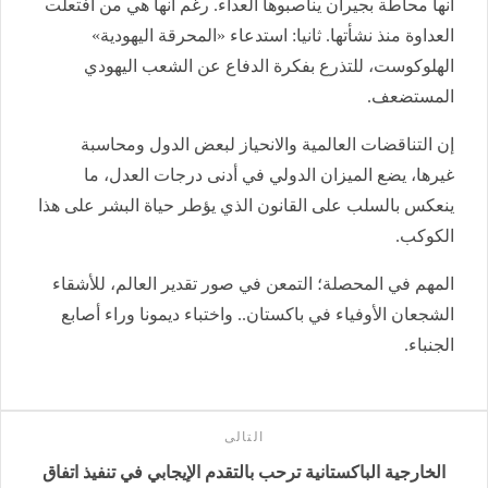
أنها محاطة بجيران يناصبوها العداء. رغم أنها هي من افتعلت
العداوة منذ نشأتها. ثانيا: استدعاء «المحرقة اليهودية»
الهلوكوست، للتذرع بفكرة الدفاع عن الشعب اليهودي
المستضعف.
إن التناقضات العالمية والانحياز لبعض الدول ومحاسبة
غيرها، يضع الميزان الدولي في أدنى درجات العدل، ما
ينعكس بالسلب على القانون الذي يؤطر حياة البشر على هذا
الكوكب.
المهم في المحصلة؛ التمعن في صور تقدير العالم، للأشقاء
الشجعان الأوفياء في باكستان.. واختباء ديمونا وراء أصابع
الجنباء.
التالى
الخارجية الباكستانية ترحب بالتقدم الإيجابي في تنفيذ اتفاق