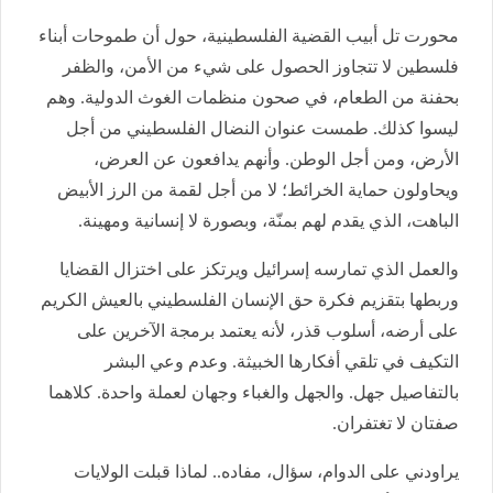
محورت تل أبيب القضية الفلسطينية، حول أن طموحات أبناء
فلسطين لا تتجاوز الحصول على شيء من الأمن، والظفر
بحفنة من الطعام، في صحون منظمات الغوث الدولية. وهم
ليسوا كذلك. طمست عنوان النضال الفلسطيني من أجل
الأرض، ومن أجل الوطن. وأنهم يدافعون عن العرض،
ويحاولون حماية الخرائط؛ لا من أجل لقمة من الرز الأبيض
الباهت، الذي يقدم لهم بمنّة، وبصورة لا إنسانية ومهينة.
والعمل الذي تمارسه إسرائيل ويرتكز على اختزال القضايا
وربطها بتقزيم فكرة حق الإنسان الفلسطيني بالعيش الكريم
على أرضه، أسلوب قذر، لأنه يعتمد برمجة الآخرين على
التكيف في تلقي أفكارها الخبيثة. وعدم وعي البشر
بالتفاصيل جهل. والجهل والغباء وجهان لعملة واحدة. كلاهما
صفتان لا تغتفران.
يراودني على الدوام، سؤال، مفاده.. لماذا قبلت الولايات