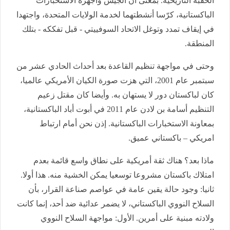
الحقبة التاريخية. بمعنى أن الجيش وأجهزة الاستخبارات
الباكستانية، كرّسا أنشطتهما لخدمة الولايات المتحدة، واجتهدا
في إيقاف تمدد وتوغل الاتحاد السوفييتي - قبل تفككه - بتلك
المنطقة.
وحتى في مواجهة تنظيم القاعدة بعد أحداث الحادي عشر من
سبتمبر عام 2001، التي هزت صورة الكيان الأمريكي عالميا،
كان لباكستان دور لا يستهان به. وأيضا كان مقتل زعيم
التنظيم أسامة بن لادن عام 2011 في أبوت أباد الباكستانية،
بمعاونة الاستخبارات الباكستانية. إذن نحن أمام ارتباط
امريكي – باكستاني عميق.
ماذا بعد؟ هناك ثقة أمريكية على نطاق واسع قائمة بعدم
امتلاك باكستان مشروعا توسعيا يمكن الخشية منه. هذا أولا.
ثانيا: وجود حالة يقين عامة في عواصم صناعة القرار، بأن
السلاح النووي الباكستاني، لا يضمر عدائية ضد أحد، إنما كانت
ولادته مبنية على أمرين. الأول: مواجهة السلاح النووي