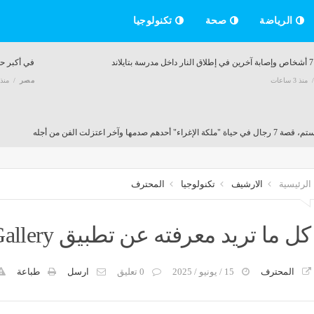
الرياضة
صحة
تكنولوجيا
ند
في أكبر حكم قضائ
منذ 3 ساعات
مصر
منذ 3 ساع
 "ملكة الإغراء" أحدهم صدمها وآخر اعتزلت الفن من أجله
منذ 3 ساعات
الرئيسية
الارشيف
تكنولوجيا
المحترف
هة اليوم، انخفاض البلح بارحي 10 جنيهات وارتفاع الرمان والكمثرى الخشابي
منذ 3 ساعات
كل ما تريد معرفته عن تطبيق Google AI Edge Gallery
المحترف
15 / يونيو / 2025
0 تعليق
ارسل
طباعة
 العراقي يحذر الفصائل من استهداف السعودية ويؤكد حصرية "قرار الحرب"
منذ 3 ساعات