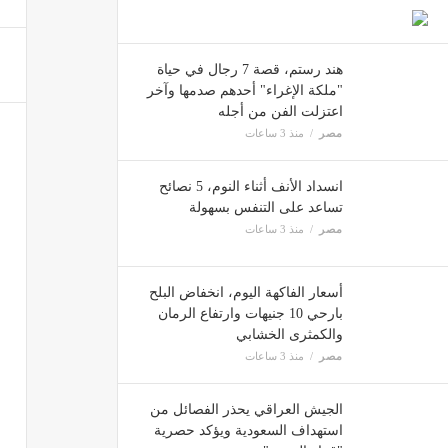
بعد فتح 
مصر
هند رستم، قصة 7 رجال في حياة
"ملكة الإغراء" أحدهم صدمها وآخر
اعتزلت الفن من أجله
مصر
منذ 3 ساعات
زي الن
مصر
انسداد الأنف أثناء النوم، 5 نصائح
تساعد على التنفس بسهولة
مصر
منذ 3 ساعات
موضوع
مصر
أسعار الفاكهة اليوم، انخفاض البلح
بارحي 10 جنيهات وارتفاع الرمان
والكمثرى الخشابي
مصر
منذ 3 ساعات
الجيش العراقي يحذر الفصائل من
استهداف السعودية ويؤكد حصرية