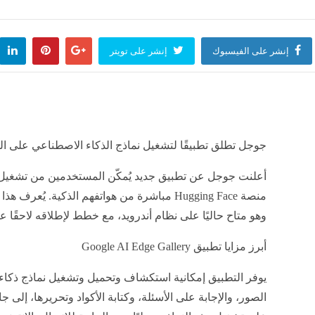
باب التقدم، الممنوعات والمحظورات في أداء مناسك الحج 2027 والفئات غير المسموح لها بالسفر
منذ 3 ساعات
إنشر على الفيسبوك
إنشر على تويتر
هارده، قصة توقيع الوثيقة التي أنهت الوجود الإسلامي في بلاد الأندلس
منذ 3 ساعات
جوجل تطلق تطبيقًا لتشغيل نماذج الذكاء الاصطناعي على ال
 خطبة اليوم الجمعة، مساجد مصر تحذر من "التنمر وأثره على شخصيةِ الإنسان"
أعلنت جوجل عن تطبيق جديد يُمكّن المستخدمين من تشغيل ن
منذ 3 ساعات
وهو متاح حاليًا على نظام أندرويد، مع خطط لإطلاقه لاحقًا على 
أبرز مزايا تطبيق Google AI Edge Gallery
يوفر التطبيق إمكانية استكشاف وتحميل وتشغيل نماذج ذكاء
الصور، والإجابة على الأسئلة، وكتابة الأكواد وتحريرها، إلى ج