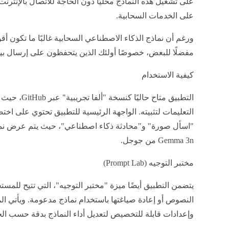
على تشغيل هذه النماذج محليًا دون الحاجة للاتصال بالإنترن
على الخدمات السحابية.
ورغم أن نماذج الذكاء الاصطناعي السحابية غالبًا ما تكون أقوى،
مفضلًا للبعض، خصوصًا أولئك الذين يتحفظون على إرسال بيان
كيفية الاستخدام
التطبيق متاح حا
التعليمات لتثبيته. الواجهة الرئيسية للتطبيق تحتوي على ا
"اسأل صورة" و"محادثة ذكاء اصطناعي"، حيث يتم عرض نما
Gemma 3n من جوجل.
مختبر التوجيه (Prompt Lab)
يتضمن التطبيق أيضًا ميزة "مختبر التوجيه"، التي تتيح للم
النصوص أو إعادة صياغتها باستخدام نماذج مدعومة. ويأتي المخ
وإعدادات قابلة للتخصيص لتعديل أداء النماذج بدقة حسب الح