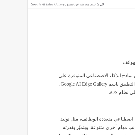
كل ما تريد معرفته عن تطبيق Google AI Edge Gallery
هواتف
زلزال بقوة 5.8 درجة يضرب سواحل جزيرة ميندورو في الفلبين
ماذج الذكاء الاصطناعي المتوفرة على
مصر
منذ 3 ساعات
منصة Hugging Face مباشرة من هواتفهم الذكية. يُعرف هذا التطبيق باسم Google AI Edge Gallery،
نظام iOS.
 اصطناعي متعددة الوظائف، مثل توليد
انب مهام أخرى متنوعة. ويتميّز بقدرته