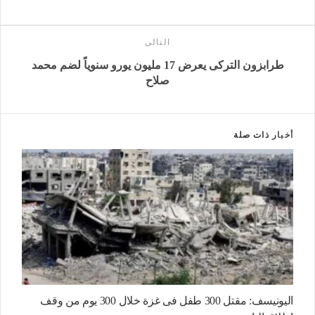
التالى
طرابزون التركى يعرض 17 مليون يورو سنوياً لضم محمد
صلاح
أخبار
ذات صلة
اليونيسف: مقتل 300 طفل فى غزة خلال 300 يوم من وقف