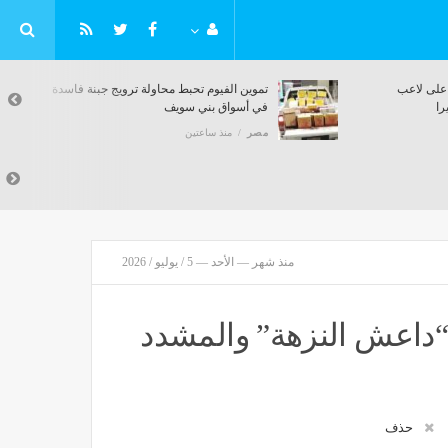
لا يقف على لاعب
تموين الفيوم تحبط محاولة ترويج جبنة فاسدة
ض بيزيرا
في أسواق بني سويف
مصر
منذ ساعتين
منذ شهر — الأحد — 5 / يوليو / 2026
 في قضية “داعش النزهة” والمشدد
حذف