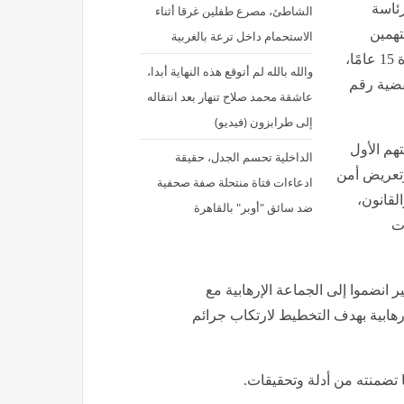
رئاسة
الشاطئ، مصرع طفلين غرقا أثناء
لسعيد الشربيني، حكمًا قضائيًا بمعاقبة 6 متهمين
الاستحمام داخل ترعة بالغربية
بالسجن المؤبد، ومعاقبة متهمين آخرين بالسجن المشدد لمدة 15 عامًا،
والله بالله لم أتوقع هذه النهاية أبدا،
قضية رقم
عاشقة محمد صلاح تنهار بعد انتقاله
إلى طرابزون (فيديو)
هم الأول
الداخلية تحسم الجدل، حقيقة
 وتعريض أمن
ادعاءات فتاة منتحلة صفة صحفية
لقانون،
ضد سائق "أوبر" بالقاهرة
ات
ر انضموا إلى الجماعة الإرهابية مع
رهابية بهدف التخطيط لارتكاب جرائم
تضمنته من أدلة وتحقيقات.