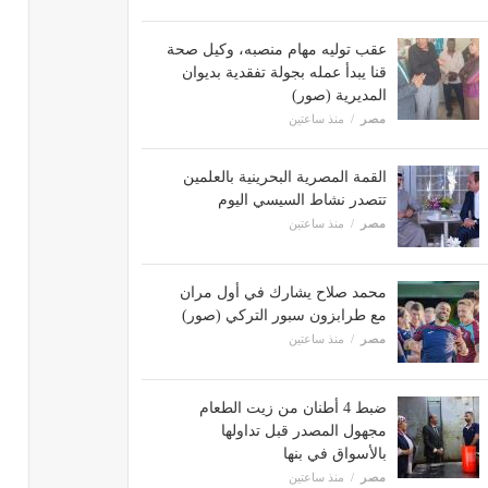
عقب توليه مهام منصبه، وكيل صحة
قنا يبدأ عمله بجولة تفقدية بديوان
المديرية (صور)
مصر
منذ ساعتين
القمة المصرية البحرينية بالعلمين
تتصدر نشاط السيسي اليوم
مصر
منذ ساعتين
محمد صلاح يشارك في أول مران
مع طرابزون سبور التركي (صور)
مصر
منذ ساعتين
ضبط 4 أطنان من زيت الطعام
مجهول المصدر قبل تداولها
بالأسواق في بنها
مصر
منذ ساعتين