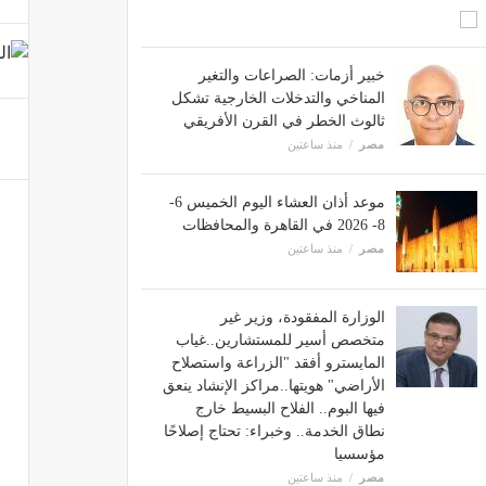
خبير أزمات: الصراعات والتغير
المناخي والتدخلات الخارجية تشكل
ثالوث الخطر في القرن الأفريقي
مصر
منذ ساعتين
موعد أذان العشاء اليوم الخميس 6-
8- 2026 في القاهرة والمحافظات
مصر
منذ ساعتين
الوزارة المفقودة، وزير غير
متخصص أسير للمستشارين..غياب
المايسترو أفقد "الزراعة واستصلاح
الأراضي" هويتها..مراكز الإنشاد ينعق
فيها البوم.. الفلاح البسيط خارج
نطاق الخدمة.. وخبراء: تحتاج إصلاحًا
مؤسسيا
مصر
منذ ساعتين