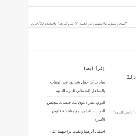
السجن المؤبد لـ6 متهمين في قضية “داعش النزهة” والمشدد لـ2 آخرين
إقرأ ايضا
السجن المؤبد لـ6 متهمين في قضية “داعش النزهة” والمشدد لـ2
نفاد تذاكر حفل شيرين عبد الوهاب
بالساحل الشمالي للمرة الثانية
اليوم، نظر دعوى بث جلسات مجلس
النواب بالتزامن مع مناقشة قانون
الأسرة
اختفى أثرهما وبقيت دراجتهما على