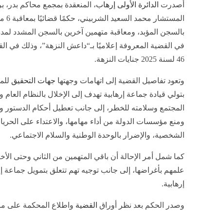
أصدرت
الدائرة الأولى إرهاب
، المنعقدة بمجمع محاكم بدر، ب
المستشار محمد ا
في القضية المعروفة إعلاميًا بـ“داعش النزهة”، وذلك في ال
46 لسنة 2025 جنايات النزهة.
وتعود تفاصيل القضية إلى اتهامات وجهتها
جهات التحقيق
للمت
بتولي قيادة جماعة إرهابية تهدف إلى الإخلال بالنظام العام
المجتمع وسلامته للخطر، إلى جانب تعطيل أحكام الدستور وا
ومنع مؤسسات الدولة من أداء مهامها، والاعتداء على الحري
الشخصية، والإضرار بالوحدة الوطنية والسلام الاجتماعي.
كما شمل أمر الإحالة أن باقي المتهمين من الثاني وحتى الأخي
علمهم بأغراضها، إلى جانب توجيه تهم تتعلق بتمويل جماعة إ
إرهابية.
وصدر الحكم بعد نظر أوراق
القضية
واطلاع المحكمة على ما 