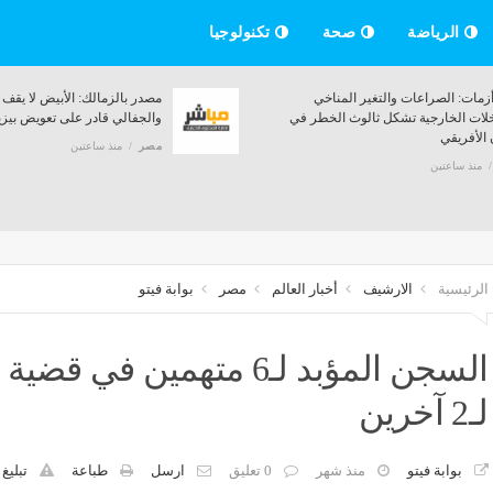
الرياضة
صحة
تكنولوجيا
خبير أزمات: الصراعات والتغير المناخي
مصدر بالزمالك: الأبيض 
والتدخلات الخارجية تشكل ثالوث الخطر في
والجفالي قادر على تعوي
القرن الأفريقي
مصر
منذ ساعتين
مصر
منذ ساعتين
الرئيسية
الارشيف
أخبار العالم
مصر
بوابة فيتو
السجن المؤبد لـ6 متهمين
لـ2 آخرين
بوابة فيتو
منذ شهر
0 تعليق
ارسل
طباعة
تبليغ