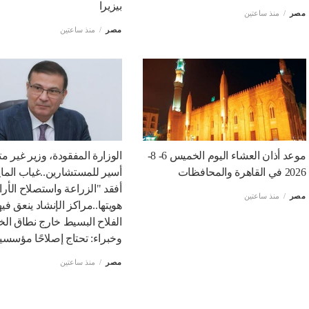
بيزيرا
مصر
منذ ساعتين
مصر
منذ ساعتين
موعد أذان العشاء اليوم الخميس 6- 8-
الوزارة المفقودة، وزير غير
2026 في القاهرة والمحافظات
أسير للمستشارين..غياب الما
أفقد "الزراعة واستصلاح الأر
مصر
منذ ساعتين
هويتها..مراكز الإنشاد ينعق فيها
الفلاح البسيط خارج نطاق الخ
وخبراء: تحتاج إصلاحًا مؤسسيا
مصر
منذ ساعتين