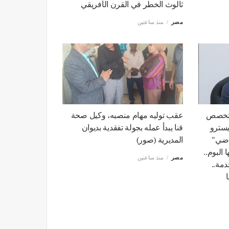
ثالوث الخطر في القرن الأفريقي
مصر
منذ ساعتين
 متخصص
عقب توليه مهام منصبه، وكيل صحة
يسترو
قنا يبدأ عمله بجولة تفقدية بديوان
اضي"
المديرية (صور)
 البوم..
مصر
منذ ساعتين
دمة..