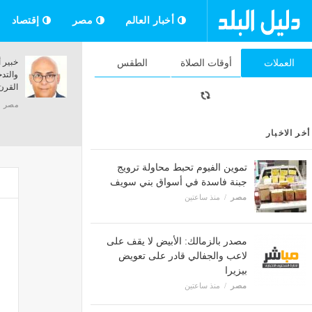
أخبار العالم
مصر
إقتصاد
موعد أذان العشاء اليوم الخميس 6- 8- 2026
العملات
أوقات الصلاة
الطقس
عة
في القاهرة والمحافظات
مصر
منذ ساعتين
ق
أخر الاخبار
تموين الفيوم تحبط محاولة ترويج
جبنة فاسدة في أسواق بني سويف
مصر
منذ ساعتين
مصدر بالزمالك: الأبيض لا يقف على
لاعب والجفالي قادر على تعويض
بيزيرا
مصر
منذ ساعتين