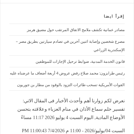
إقرأ ايضا
مصادر عمانية تكشف ملامح الاتفاق المرتقب حول مضيق هرمز
مصرع شخصين وإصابة اثنين آخرين في تصادم سيارتين بطريق مصر –
الإسكندرية الزراعي
قانون الخدمة المدنية، ضوابط ترحيل الإجازات للموظفين
رئيس طرابزون: محمد صلاح رفض عروض 4 أربعة أضعاف ما عرضناه عليه
القوات الأمريكية تسحب طائرات التزود بالوقود من مطار بن جوريون
نعرض لكم زوارنا أهم وأحدث الأخبار فى المقال الاتي:
تفسير حلم سماع الأذان في منام العزباء وعلاقته بتحسن
الأوضاع المادية, اليوم السبت 4 يوليو 2026 11:17 مساءً
السبت 04/يوليو/2026 - 11:00 م
7/4/2026 11:00:43 PM