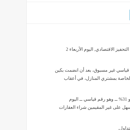
ارتفاع أسهم شركات العقارات الصينية المتعثرة 200% بدعم التحفيز الاقتصادي, اليوم الأربعاء 2
قياسي غير مسبوق، بعد أن انضمت بكين
 الخاصة بمشتري المنازل، في أعقاب
قفز مؤشر "بلومبرج إنتليجنس" لأسهم العقارات الصينية بنحو 31% ــ وهو رقم قياسي ــ اليوم
ستسهل على غير المقيمين شراء العقارات
.