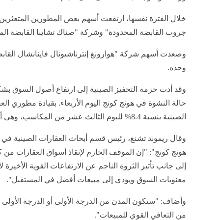
خلال الفترة نفسها، ارتفعت أسهم بعض المطورين المتعثرين
جروب القابضة المحدودة" وشركة "صناك تشاينا القابضة المحدودة"، بأكث
وحده
.
وقد أدت حزمة التحفيز الصينية إلى ارتفاع أصول السوق بشك
حالة النشوة في هونج كونج اليوم الأربعاء. بقيادة مطوري ا
الصينية بنسبة 8.4% لليوم الثالث عشر من المكاسب، وهي أطول سلسلة منذ يناير 2018
وقال ريموند تشنغ، رئيس قسم أبحاث العقارات الصينية في 
هونج كونج": "إن الموقف الحازم لإنقاذ أسواق العقارات من 
إلى جانب تأثير الثروة الناجم عن الارتفاعات القوية الأخير
معنويات السوق ويؤدي إلى مبيعات أفضل في المستقبل".
وأضاف: "ستكون المدن من الدرجة الأولى أو الدرجة الأولى ه
من التعافي القوي للمبيعات
"
.