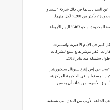
 عن السداد ــ بما في ذلك شركة "شيماو
ر من 200% لكل منهما.
وصعدت أسهم شركة "هوارونغ إنترناشيونال فاينانشال القابضة المحدودة" بنحو 463% اليوم الأربعاء
ل كبير في الأيام الأخيرة، واستمرت
لعقارات، قفز مؤشر هانغ سنغ للشركات
.
"سي جي إس إنترناشيونال سيكيوريتيز
كبار المسؤولين في الحكومة المركزية،
ة لأسواق الأسهم، من شأنه أن يحسن
ي الدفعة الأولى من المدن التي تستفيد