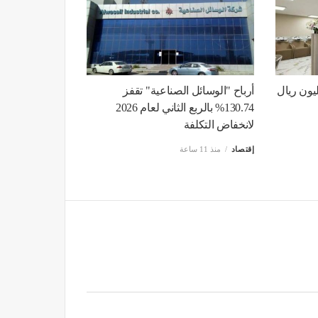
خليج" تربح 10.65 مليون ريال
أرباح "الوسائل الصناعية" تقفز
130.74% بالربع الثاني لعام 2026
لانخفاض التكلفة
إقتصاد
منذ 11 ساعة