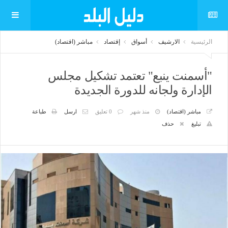
الرئيسية
الارشيف
أسواق
إقتصاد
مباشر (اقتصاد)
"أسمنت ينبع" تعتمد تشكيل مجلس
الإدارة ولجانه للدورة الجديدة
مباشر (اقتصاد)
منذ شهر
0 تعليق
ارسل
طباعة
تبليغ
حذف