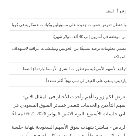
إقرأ ايضا
واشنطن تفرض عقوبات جديدة على مسؤولين وكيانات عسكرية في كوبا
من موظفة في أمازون إلى 40 ألف دولار شهريًا
مصدر: معلومات ترصد تنسيقًا بين الحوثيين وميليشيات عراقية لاستهداف
المملكة
تراجع الأسهم الأمريكية مع تطورات الشرق الأوسط وارتفاع النفط
يارديني: ينبغي على الفيدرالي تبني نهجاً أكثر تشدداً
نعرض لكم زوارنا أهم وأحدث الأخبار فى المقال الاتي:
أسهم التأمين والخدمات تتصدر خسائر السوق السعودي في
ثاني جلسات الأسبوع, اليوم الاثنين 6 يوليو 2026 05:21 مساءً
الرياض - مباشر: شهدت سوق الأسهم السعودية بنهاية جلسة
اليوم الاثنين ضغوطاً بيعية تركزت بشكل واضح في أسهم