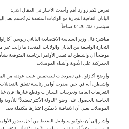
نعرض لكم زوارنا أهم وأحدث الأخبار فى المقال الاتي:
سبتمبر 2025 04:26 صباحاً
مباشر
:
قال وزير السياسة الاقتصادية الياباني ريوسي أكازاوا 
التجارة الواسعة بين اليابان والولايات المتحدة ما زالت غير
موضحاً أن واشنطن لم تصدر الأوامر الرئاسية المتوقعة بشأن
الجمركية على الأدوية وأشباه الموصلات
.
وأوضح أكازاوا، في تصريحات للصحفيين عقب عودته من الم
واشنطن، أنه في حين صدرت أوامر رئاسية تتعلق بالتعديلات
التعريفات العامة وتعريفات السيارات وقطع غيارها؛ فإن غياب
الخاصة بالحصول على وضع "الدولة الأكثر تفضيلاً" للأدوية وأ
الموصلات يعني أن الاتفاقية لا يمكن اعتبارها مكتملة بعد
.
وأشار إلى أن طوكيو ستواصل الضغط من أجل صدور الأوامر 
المتبقية، مؤكداً أن اليابان ستبدأ تحليلاً شاملاً للتأثير الاق