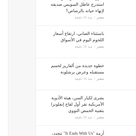
استدرج عاطل السويس صديقه
لإنهاء حياته بالرصاص؟
مصر
منذ 16 دقيقة
باستثناء الضاني، ارتفاع أسعار
اللحوم اليوم في الأسواق
مصر
منذ 16 دقيقة
خطوة جديدة من ألفاريز لحسم
مستقبله وعرض برشلونة
مصر
منذ 16 دقيقة
بشرى لكبار السن، هيئة الأدوية
الأمريكية تقر أول لقاح إنفلونزا
بتقنية الحمض النووي
مصر
منذ 16 دقيقة
أزمة "It Ends With Us" تتجدد،