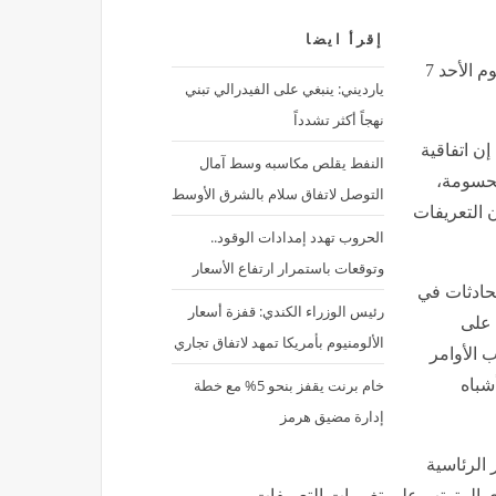
إقرأ ايضا
اليابان: اتفاقية التجارة مع الولايات المتحدة لم تُحسم بعد, اليوم الأحد 7
يارديني: ينبغي على الفيدرالي تبني
نهجاً أكثر تشدداً
إن اتفاقية
النفط يقلص مكاسبه وسط آمال
 محسومة،
التوصل لاتفاق سلام بالشرق الأوسط
 التعريفات
الحروب تهدد إمدادات الوقود..
وتوقعات باستمرار ارتفاع الأسعار
حادثات في
رئيس الوزراء الكندي: قفزة أسعار
 على
الألومنيوم بأمريكا تمهد لاتفاق تجاري
 الأوامر
خام برنت يقفز بنحو 5% مع خطة
شباه
إدارة مضيق هرمز
الرئاسية
تصادي المترتب على تغييرات التعريفات