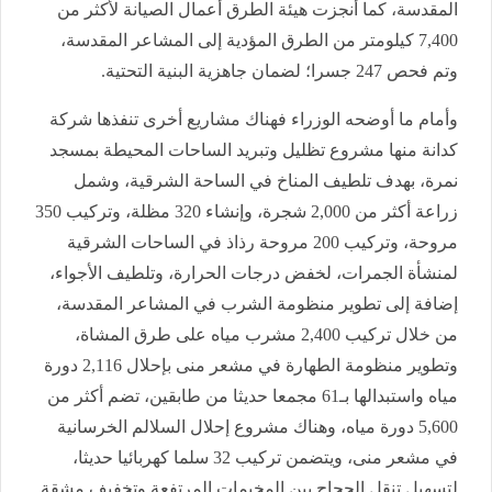
المقدسة، كما أنجزت هيئة الطرق أعمال الصيانة لأكثر من
7,400 كيلومتر من الطرق المؤدية إلى المشاعر المقدسة،
وتم فحص 247 جسرا؛ لضمان جاهزية البنية التحتية.
وأمام ما أوضحه الوزراء فهناك مشاريع أخرى تنفذها شركة
كدانة منها مشروع تظليل وتبريد الساحات المحيطة بمسجد
نمرة، بهدف تلطيف المناخ في الساحة الشرقية، وشمل
زراعة أكثر من 2,000 شجرة، وإنشاء 320 مظلة، وتركيب 350
مروحة، وتركيب 200 مروحة رذاذ في الساحات الشرقية
لمنشأة الجمرات، لخفض درجات الحرارة، وتلطيف الأجواء،
إضافة إلى تطوير منظومة الشرب في المشاعر المقدسة،
من خلال تركيب 2,400 مشرب مياه على طرق المشاة،
وتطوير منظومة الطهارة في مشعر منى بإحلال 2,116 دورة
مياه واستبدالها بـ61 مجمعا حديثا من طابقين، تضم أكثر من
5,600 دورة مياه، وهناك مشروع إحلال السلالم الخرسانية
في مشعر منى، ويتضمن تركيب 32 سلما كهربائيا حديثا،
لتسهيل تنقل الحجاج بين المخيمات المرتفعة وتخفيف مشقة