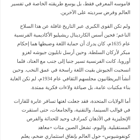
قاموسه المعرفي فقط، بل يوسع طريقته الخاصة في تفسير
العالم وفرض سرديته على الآخرين.
ولم تكن القوى الكبرى عبر التاريخ غافلة عن هذا السلاح
الناعم؛ فحين أسس الكاردينال ريشيليو الأكاديمية الفرنسية
عام 1635م، كان يدرك أن حماية اللغة وضبطها هما إحكام
مبكر لأركان السلطة. وحين أرسل نابليون جيوشه لغزو
أوروبا، كانت الفرنسية تسير جنبا إلى جنب مع العتاد، فلما
انسحبت الجيوش بقيت اللغة راسخة في عمق النخب. وحين
أنشأ البريطانيون مجلسهم الثقافي عام 1934م، لم تكن الغاية
بناء مكتبات عامة، بل صياغة ولاءات فكرية ممتدة.
أما الولايات المتحدة، فقد جعلت لغتها تسافر عابرة للقارات
في قوالب السينما، والتقنية، والجامعات، حتى استقرت
الإنجليزية في الأذهان كمرادف وحيد للحداثة والفرص
المستقبلية. واليوم، تشغل الصين مئات «معاهد
كونفوشيوس» حول العالم بإنفاق استثماري ضخم، يعلم