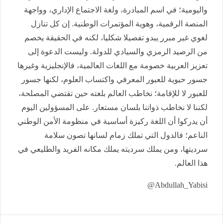
واليومية؛ في اسم المبادرة، ولغة الاجتماع الإداري، وواجهة
المنصة الرقمية، وهوية المؤتمرات الوطنية. إن كل تنازل
لغوي غير مبرر يبدو تفصيلا شكليا، لكنه في الحقيقة يخصم
من الرصيد الرمزي والسيادي للدولة. وليست الدعوة إلى
تعزيز العربية خصومة مع اللغات العالمية، فالإنجليزية وغيرها
جسور حيوية للعبور المعرفي واكتساب العلوم، لكنها جسور
للعبور لا للإقامة؛ نخاطب العالم بلغته حين تقتضي المصلحة،
لكننا لا نخاطب ذواتنا بلسان مستعار. على المسؤولين اليوم
أن يدركوا أن اللغة ركيزة أساسية في منظومة الأمن الوطني
الناعم؛ فالدول التي تملك زمام لسانها تصون سلامة
سرديتها، ومن يملك سرديته يملك مكانه الفريد والطليعي في
هذا العالم.
Abdullah_Yabisi@